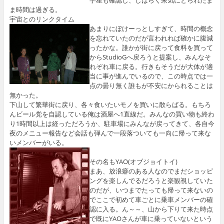
字星も確認し、しばらく呆気にとられたま
ま時間は過ぎる。
宇宙とのリンクタイム
あまりにぼけーっとしすぎて、時間の概念
を忘れていたのだが言われれば確かに腹減
ったかな。誰かが街に戻って食料を買って
からStudioGへ戻ろうと提案し、みんなそ
れぞれ車に戻る。行きもそうだが大体が適
当に事が進んでいるので、この時点では一
点の曇り無く誰もが不安にかられることは
無かった。
下山して繁華街に戻り、各々食いたいモノを買いに散らばる。もちろ
んビール党を自認している俺は酒屋へ1直線だ。みんなの買い物も終わ
り1時間以上は経っただろうか、駐車場にみんなが戻ってきて、各自今
夜のメニュー報告など会話も弾んで一段落ついても一向に帰って来な
いメンバーがいる。
その名もYAO(オブジョイトイ)
まあ、放浪癖のある人なのでまだショッピ
ングを楽しんでるだろうと楽観視していた
のだが、いつまでたっても帰って来ないの
でここで初めて車ごとに乗車メンバーの確
認に入る。ん～～、山から下りて来た時点
で既にYAOさんが車に乗っていないという