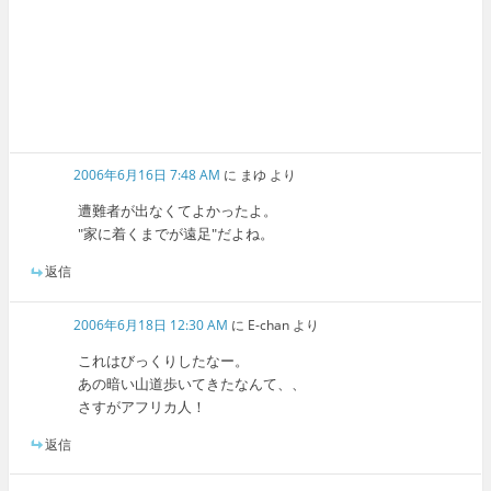
2006年6月16日 7:48 AM
に
まゆ
より
遭難者が出なくてよかったよ。
"家に着くまでが遠足"だよね。
返信
2006年6月18日 12:30 AM
に
E-chan
より
これはびっくりしたなー。
あの暗い山道歩いてきたなんて、、
さすがアフリカ人！
返信