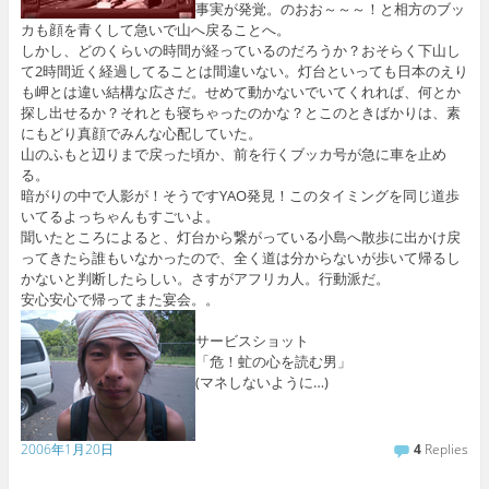
事実が発覚。のおお～～～！と相方のブッ
カも顔を青くして急いで山へ戻ることへ。
しかし、どのくらいの時間が経っているのだろうか？おそらく下山し
て2時間近く経過してることは間違いない。灯台といっても日本のえり
も岬とは違い結構な広さだ。せめて動かないでいてくれれば、何とか
探し出せるか？それとも寝ちゃったのかな？とこのときばかりは、素
にもどり真顔でみんな心配していた。
山のふもと辺りまで戻った頃か、前を行くブッカ号が急に車を止め
る。
暗がりの中で人影が！そうですYAO発見！このタイミングを同じ道歩
いてるよっちゃんもすごいよ。
聞いたところによると、灯台から繋がっている小島へ散歩に出かけ戻
ってきたら誰もいなかったので、全く道は分からないが歩いて帰るし
かないと判断したらしい。さすがアフリカ人。行動派だ。
安心安心で帰ってまた宴会。。
サービスショット
「危！虻の心を読む男」
(マネしないように…)
2006年1月20日
4
Replies