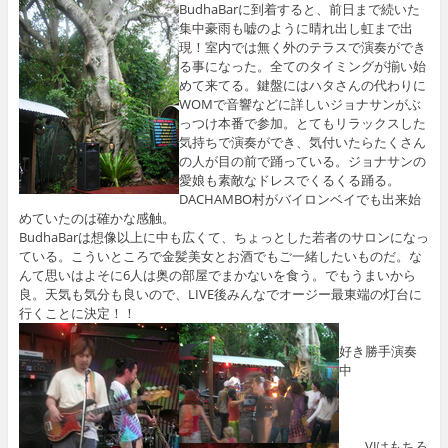
BudhaBarに到着すると、前日まで続いた
集中豪雨も嘘のように晴れ出し虹まで出
現！室内では無く外のテラスで演奏ができ
る事になった。全てのタイミングが揃い始
めて来てる。鍵盤にはハタさんの代わりに
WOMで音響などに詳しいジョナサンがぶ
っつけ本番で参加。とてもリラックスした
気持ちで演奏ができ、気付いたらたくさん
の人が目の前で踊っている。ジョナサンの
愛娘も素敵なドレスでくるくる踊る。
DACHAMBO村がバイロンベイでも出来始
めていたのは確かな感触。
BudhaBarは想像以上に中も広くて、ちょっとした若者のサロンになっ
ている。こういところで金髪美女とお酒でもご一緒したいものだ。な
んて思いはよそに6人は奥の部屋でまかないを食う。でもうまいから
良。天気も気分も良いので、LIVE後みんなでオージー最東端の灯台に
行くことに決定！！
好き勝手演奏
中
VJはもちろ