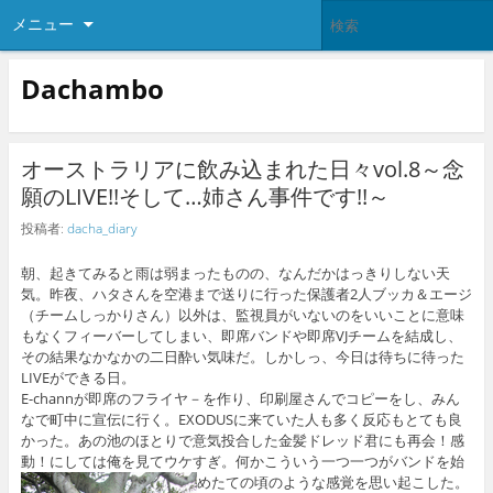
メニュー
Dachambo
オーストラリアに飲み込まれた日々vol.8～念
願のLIVE!!そして…姉さん事件です!!～
投稿者:
dacha_diary
朝、起きてみると雨は弱まったものの、なんだかはっきりしない天
気。昨夜、ハタさんを空港まで送りに行った保護者2人ブッカ＆エージ
（チームしっかりさん）以外は、監視員がいないのをいいことに意味
もなくフィーバーしてしまい、即席バンドや即席VJチームを結成し、
その結果なかなかの二日酔い気味だ。しかしっ、今日は待ちに待った
LIVEができる日。
E-channが即席のフライヤ－を作り、印刷屋さんでコピーをし、みん
なで町中に宣伝に行く。EXODUSに来ていた人も多く反応もとても良
かった。あの池のほとりで意気投合した金髪ドレッド君にも再会！感
動！にしては俺を見てウケすぎ。何かこういう一つ一つがバンドを始
めたての頃のような感覚を思い起こした。