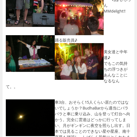
ん
MMdelight!!
踊る販売員♪
美女達と中年
達♪
でもこの気持
ちの浮つきが
あんなことに
なるなん
て。。
車3台、おそらく15人くらい居たのではな
いでしょうか？BudhaBarから適当にバラ
バラと車に乗り込み、山を登って灯台へ向
かう。完全に雲達はどっかに行ってしま
い、月がギンギンに夜空を照らし出す。日
本では見ることのできない星や星座、南十