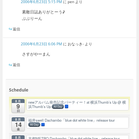
2006年6月23日 5:15 PM
に
pen
より
素敵日誌ありがとーう♪
ぶぶりーん
返信
2006年6月23日 6:06 PM
に
おなっき-
より
さすがやーまん
返信
Schedule
8月
newアルバム発売記念パーティー！at 横浜Thumb’s Up
@ 横
9
浜Thumb’s Up
All Day
日
8月
福井swell Dachambo「blue dot white line」release tour
14
All Day
金
8月
京都METRO Dachambo「blue dot white line」release tour