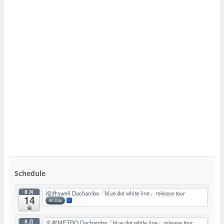
Schedule
8月
福井swell Dachambo「blue dot white line」release tour
14
All Day
金
8月
京都METRO Dachambo「blue dot white line」release tour