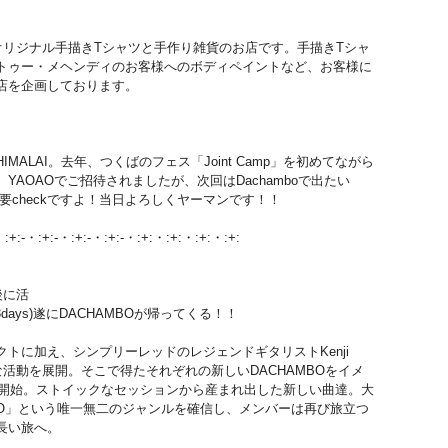
オリジナル手描きTシャツと手作り雑貨のお店です。手描きTシャ
トゥー・メヘンディのお客様へのボディペイントなど、お客様に
店を企画しております。
ALAI。去年、つくばのフェス「Joint Camp」を初めてながら
AOAOでご招待されましたが、次回はDachamboで出たい
要checkですよ！当日よろしくヤーマンです！！
-・:+:-・:+:-・:+:-・:+:-・:+:・:+:・:+:・:+:
後に活
ays)遂
にDACHAMBOが帰ってくる！！
クトに加え、シンプ
リーレッドのレジェンドギタリストKenji
な活動を展開。
そこで得たそれぞれの新しいDACHAMBOをイメ
を開始。ストイックな
セッションから産まれ出した新しい曲達。大
BO」という唯一無二のジャン
ルを確信し、メンバーは再び旅立つ
長い旅へ。