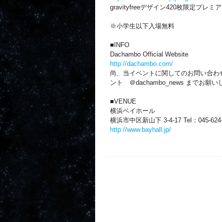
gravityfreeデザイン420枚限定プレミ
※小学生以下入場無料
■INFO
Dachambo Official Website
http://dachambo.com/
尚、当イベントに関してのお問い合わせは
ント ＠dachambo_news までお願
■VENUE
横浜ベイホール
横浜市中区新山下 3-4-17 Tel：045-624-
http://www.bayhall.jp/