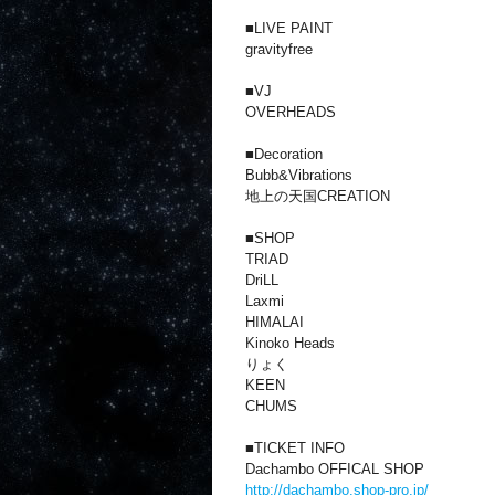
■LIVE PAINT
gravityfree
■VJ
OVERHEADS
■Decoration
Bubb&Vibrations
地上の天国CREATION
■SHOP
TRIAD
DriLL
Laxmi
HIMALAI
Kinoko Heads
りょく
KEEN
CHUMS
■TICKET INFO
Dachambo OFFICAL SHOP
http://
dachambo.shop-pro.jp/