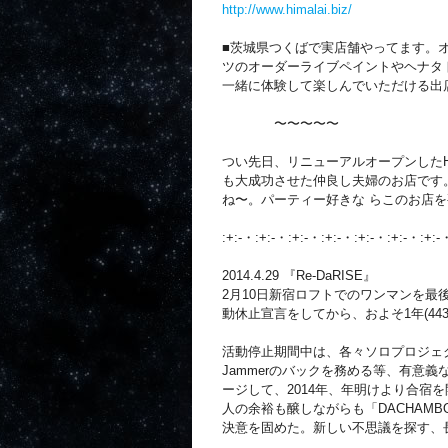
http://www.himalai.biz/
■茨城県つくばで実店舗やってます。
ツのオーダーライブペイントやヘナタ
一緒に体験して楽しんでいただける出
〜〜〜〜〜
つい先日、リニューアルオープンしたHIM
も大成功させた仲良し夫婦のお店です。Y
ね〜。パーティー好きな らこのお店を
:+:-・:+:-・:+:-・:+:-・:+:-・:+:-・:+:
2014.4.29 『Re-DaRISE』
2月10日新宿ロフトでのワンマンを最
動休止宣言をしてから、およそ1年(443d
活動停止期間中は、各々ソロプロジェ
Jammerのバックを務める等、有意義
ージ
して、2014年、年明けより合宿
人の余裕も醸
しながらも「DACHAM
決意を固めた。新しい
不思議を探す、