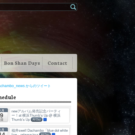
Bon Shan Days
Contact
achambo_news からのツイート
hedule
8月
newアルバム発売記念パーティ
9
ー！at 横浜Thumb’s Up
@ 横浜
Thumb’s Up
日
All Day
8月
福井swell Dachambo「blue dot white
14
line」release tour
All Day