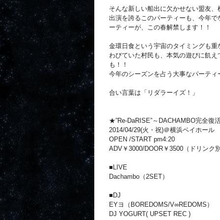
そんな新しい船出に欠かせない盟友、
出演を誇る
このパーティーも、今年でな
ーティーが、この
春解禁します！！
金環日食という宇宙のタイミングも重
わびていた村
民も、本気の遊びに飢え
も！！
今年のシーズンを占う大事なパーティ
合い言葉は「リダラーイズ！」
★”Re-DaRISE”～DACHAMBO完全復
2014/04/29(火・祝)＠横浜ベイホール
OPEN /START pm4:20
ADV￥3000/DOOR￥3500（ドリンク
■LIVE
Dachambo（2SET）
■DJ
EYヨ（BOREDOMS/V∞REDOMS）
DJ YOGURT( UPSET REC )