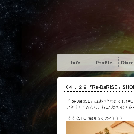
Info
Profile
Disc
《４．２９『Re-DaRISE』SH
『Re-DaRISE』出店担当わたくし
いきます！みんな、おこづかいたくさ
《《《SHOP紹介☆その４》》》