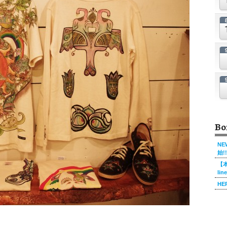
Bo
NE
始!!
【本
li
HE