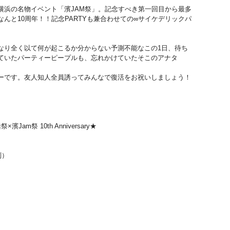
横浜の名物イベント
「濱JAM祭」。記念すべき第一回目から最多
んと10周年！！記念PAR
TYも兼合わせての∞サイケデリックパ
なり全く以て何が起
こるか分からない予測不能なこの1日、待ち
ていたパーティーピープルも、忘
れかけていたそこのアナタ
ーです。友人知人全
員誘ってみんなで復活をお祝いしましょう！
活祭
×濱Jam祭 10th Anniversary★
別）