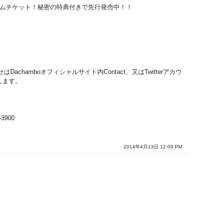
アム
チケット！秘密の特典付きで先行発売中！！
Dachamb
oオフィシャルサイト内Contact、又はTwitt
erアカウ
いします。
3900
2014年4月13日 12:09 PM