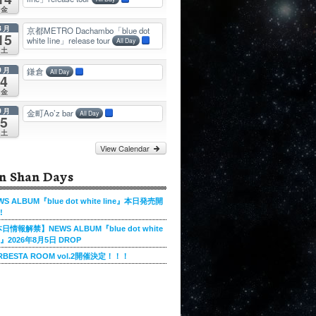
金
8月
京都METRO Dachambo「blue dot
15
white line」release tour
All Day
土
9月
鎌倉
All Day
4
金
9月
金町Ao’z bar
All Day
5
土
View Calendar
n Shan Days
WS ALBUM『blue dot white line』本日発売開
!
日情報解禁】NEWS ALBUM『blue dot white
ne』2026年8月5日 DROP
RBESTA ROOM vol.2開催決定！！！