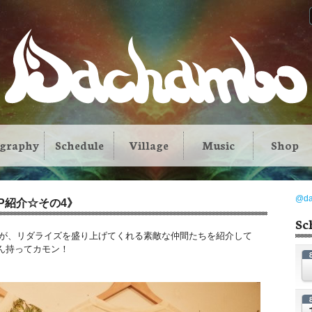
ography
Schedule
Village
Music
Shop
@d
OP紹介☆その4》
Sc
YAOが、リダライズを盛り上げてくれる素敵な仲間たちを紹介して
ん持ってカモン！