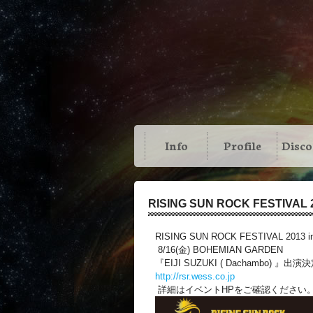
Info
Profile
Disc
RISING SUN ROCK FESTIVA
RISING SUN ROCK FESTIVAL 2013 i
8/16(金) BOHEMIAN GARDEN
『EIJI SUZUKI ( Dachambo) 』出
http://rsr.wess.co.jp
詳細はイベントHPをご確認ください