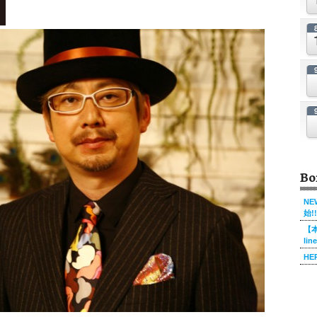
Bo
NE
始!!
【本
li
HE