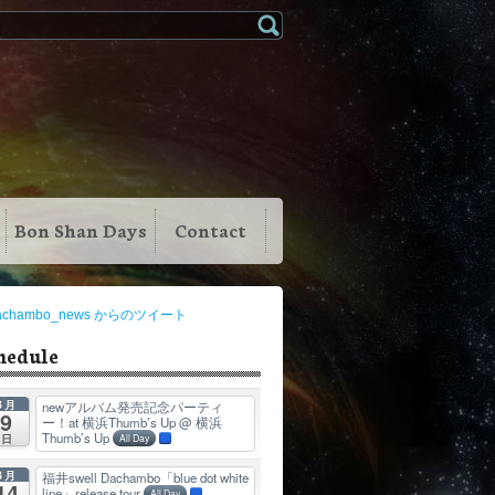
Bon Shan Days
Contact
achambo_news からのツイート
hedule
8月
newアルバム発売記念パーティ
9
ー！at 横浜Thumb’s Up
@ 横浜
Thumb’s Up
日
All Day
8月
福井swell Dachambo「blue dot white
14
line」release tour
All Day