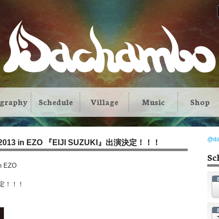
ography
Schedule
Village
Music
Shop
@d
L 2013 in EZO 『EIJI SUZUKI』出演決定！！！
Sc
n EZO
演決定！！！
。