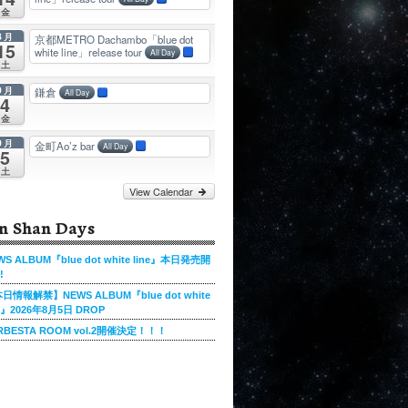
金
8月
京都METRO Dachambo「blue dot
15
white line」release tour
All Day
土
9月
鎌倉
All Day
4
金
9月
金町Ao’z bar
All Day
5
土
View Calendar
n Shan Days
WS ALBUM『blue dot white line』本日発売開
!
日情報解禁】NEWS ALBUM『blue dot white
ne』2026年8月5日 DROP
RBESTA ROOM vol.2開催決定！！！