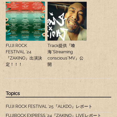
FUJI ROCK
Track提供『喰
FESTIVAL ’24
海”Streaming
『ZAKINO』出演決
conscious”MV』公
定！！！
開
Topics
FUJI ROCK FESTIVAL ’25『ALKDO』レポート
FUJIROCK EXPRESS ’24『ZAKINO』LIVEレポート