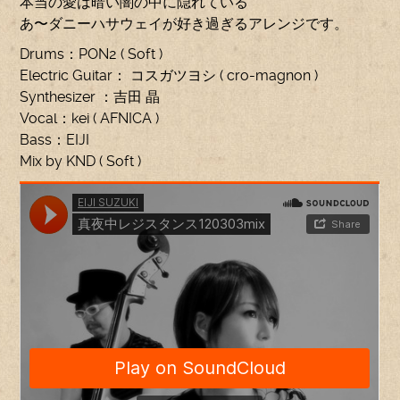
本当の愛は暗い闇の中に隠れている
あ〜ダニーハサウェイが好き過ぎるアレンジです。
Drums：PON2 ( Soft )
Electric Guitar： コスガツヨシ ( cro-magnon )
Synthesizer ：吉田 晶
Vocal：kei ( AFNICA )
Bass：EIJI
Mix by KND ( Soft )