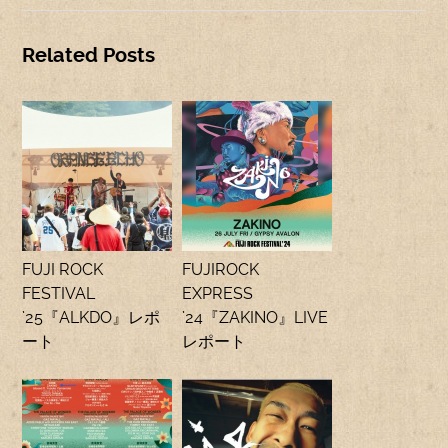
Related Posts
FUJI ROCK
FUJIROCK
FESTIVAL
EXPRESS
’25『ALKDO』レポ
’24『ZAKINO』LIVE
ート
レポート