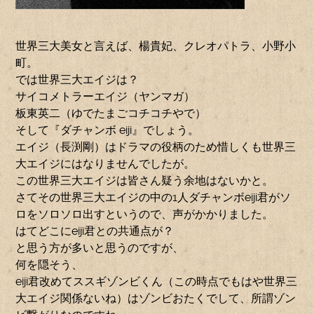
世界三大美女と言えば、楊貴妃、クレオパトラ、小野小
町。
では世界三大エイジは？
サイコメトラーエイジ（ヤンマガ）
板東英二（ゆでたまごコチコチやで）
そして『ダチャンボ eiji』でしょう。
エイジ（長渕剛）はドラマの役柄のため惜しくも世界三
大エイジにはなりませんでしたが。
この世界三大エイジは皆さん疑う余地はないかと。
さてその世界三大エイジの中の1人ダチャンボeiji君がソ
ロをソロソロ出すというので、声がかかりました。
はてどこにeiji君との共通点が？
と思う方が多いと思うのですが、
何を隠そう、
eiji君改めてススギゾンビくん（この時点でもはや世界三
大エイジ関係ないね）はゾンビおたくでして、所謂ゾン