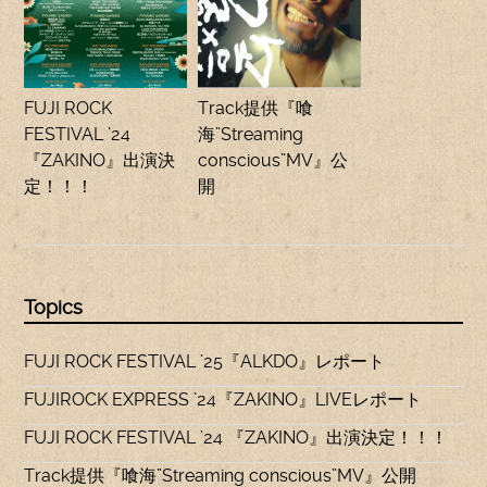
FUJI ROCK
Track提供『喰
FESTIVAL ’24
海”Streaming
『ZAKINO』出演決
conscious”MV』公
定！！！
開
Topics
FUJI ROCK FESTIVAL ’25『ALKDO』レポート
FUJIROCK EXPRESS ’24『ZAKINO』LIVEレポート
FUJI ROCK FESTIVAL ’24 『ZAKINO』出演決定！！！
Track提供『喰海”Streaming conscious”MV』公開