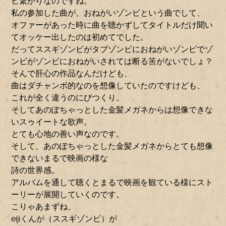
ビ繋がりなのですね。
私の参加した曲が、おねがいゾンビという曲でして、
オファーがあった時に曲を聴かずしてタイトルだけ聞い
てオッケー出したのは初めてでした。
だってススギゾンビがタブゾンビにおねがいゾンビでゾ
ンビがゾンビにおねがいされては断る筈がないでしょ？
そんで肝心の作品なんだけども、
曲はダチャンボ的なのを想像していたのですけども、
これが全く違うのにびつくり。
そしてあのぽちゃっとした金髪メガネからは想像できな
いスゥイートな歌声。
とても心地の善い声なのです。
そして、あのぽちゃっとした金髪メガネからとても想像
できないまるで映画の様な
詩の世界感。
アルバムを通して聴くとまるで映画を観ている様にスト
ーリーが展開していくのです。
こりゃあまずね、
eijiくんが（ススギゾンビ）が