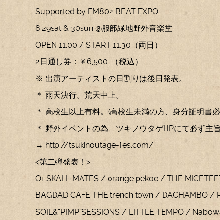
Supported by FM802 BEAT EXPO
8.29sat & 30sun @服部緑地野外音楽堂
OPEN 11:00 / START 11:30（両日）
2日通し券：￥6,500-（税込）
※ 出演アーティストの日割りは後日発表。
＊ 雨天決行。荒天中止。
＊ 高校生以上有料。(高校生未満の方、身分証明書必
＊ 野外イベントの為、ツキノウタゲHPにて必ず主
→ http://tsukinoutage-fes.com/
<第二弾発表！>
Oi-SKALL MATES / orange pekoe / THE MICETE
BAGDAD CAFE THE trench town / DACHAMBO /
SOIL&“PIMP”SESSIONS / LITTLE TEMPO / Nabow