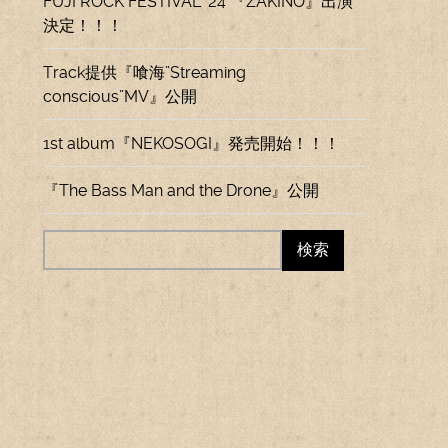
FUJI ROCK FESTIVAL ’24 『ZAKINO』出演
決定！！！
Track提供『喰海”Streaming
conscious”MV』公開
1st album『NEKOSOGI』発売開始！！！
『The Bass Man and the Drone』公開