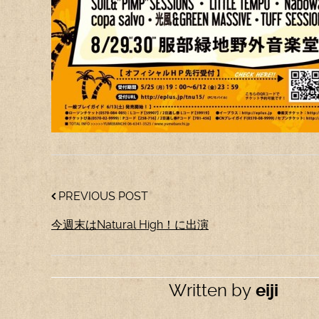
PREVIOUS POST
今週末はNatural High！に出演
Written by
eiji