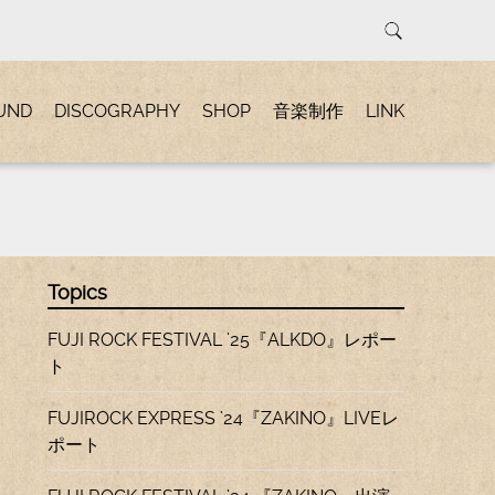
UND
DISCOGRAPHY
SHOP
音楽制作
LINK
Topics
FUJI ROCK FESTIVAL ’25『ALKDO』レポー
ト
FUJIROCK EXPRESS ’24『ZAKINO』LIVEレ
ポート