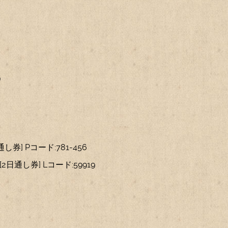
9
[2日通し券] Pコード:781-456
7) [2日通し券] Lコード:59919