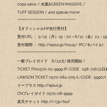
copa salvo / 光風&GREEN MASSIVE /
TUFF SESSION / and special more!
*************************************************
【オフィシャルHP先行受付】
受付URL ： 5/25（月）19：00～6/12（金）23：5
受付期間 ： http://eplus.jp/tnu15/ (PC/モバイル)
*************************************************
一般プレイガイド 6/13(土) 発売開始！
TICKET PIA0570-02-9999 (P-CODE : 258-716) 
LAWSON TICKET 0570-084-005 (L-CODE : 5990
イープラス http://eplus.jp
CNプレイガイド 0570-08-9999
楽天チケット http://r-t.jp/tsuf