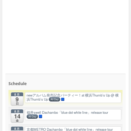
Schedule
8月
newアルバム発売記念パーティー！at 横浜Thumb’s Up
@ 横
9
浜Thumb’s Up
All Day
日
8月
福井swell Dachambo「blue dot white line」release tour
14
All Day
金
8月
京都METRO Dachambo「blue dot white line」release tour