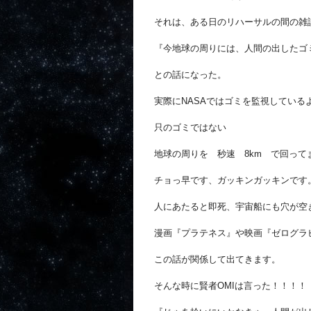
それは、ある日のリハーサルの間の雑
『今地球の周りには、人間の出したゴ
との話になった。
実際にNASAではゴミを監視している
只のゴミではない
地球の周りを 秒速 8km で回って
チョっ早です、ガッキンガッキンです
人にあたると即死、宇宙船にも穴が空
漫画『プラテネス』や映画『ゼログラ
この話が関係して出てきます。
そんな時に賢者OMIは言った！！！！