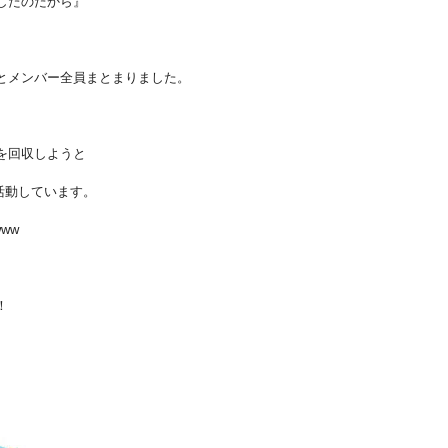
したのだから』
とメンバー全員まとまりました。
を回収しようと
は活動しています。
ww
！