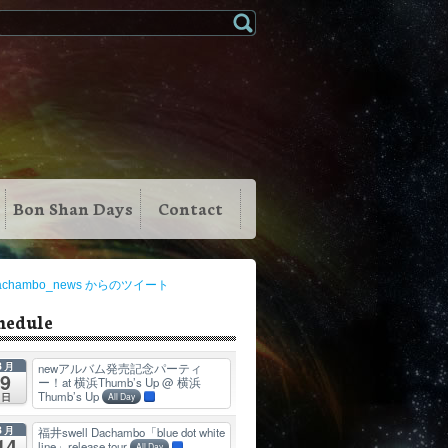
Bon Shan Days
Contact
achambo_news からのツイート
hedule
8月
newアルバム発売記念パーティ
9
ー！at 横浜Thumb’s Up
@ 横浜
Thumb’s Up
日
All Day
8月
福井swell Dachambo「blue dot white
14
line」release tour
All Day