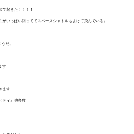
談で起きた！！！！
ミがいっぱい回っててスペースシャトルもよけて飛んでいる』
ようだ。
ます
。
きます
ビティ』他多数