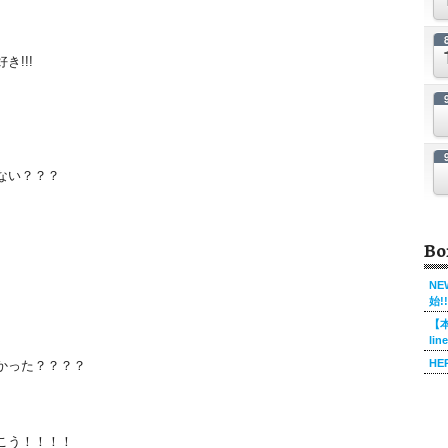
!!!
ない？？？
Bo
NE
始!!
【本
！
li
HE
かった？？？？
こう！！！！