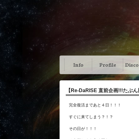
Info
Profile
Disc
【Re-DaRISE 直前企画!!!た
完全復活まであと４日！！！
すぐに来てしまう？！？
その日が！！！