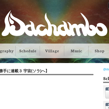
ography
Schedule
Village
Music
Shop
@d
ぶん勝手に連載３ 宇宙(ソラ)へ】
Sc