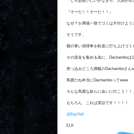
『じゃあ拾いにいかなきゃ、人間が出
『そーだ！！そーだ！！』
なぜ？か満場一致でゴミは片付けよう
そうです。
都の青い清掃車を軌道に打ち上げゴミ
その資金を集める為に、Dachambo
突っ込みどころ満載のDachamboさんw
馬鹿だね本当にDachamboってwww
そんな馬鹿な奴らに会いに行こう！！
もちろん、これは実話です！！！！
@BayHall
EIJI