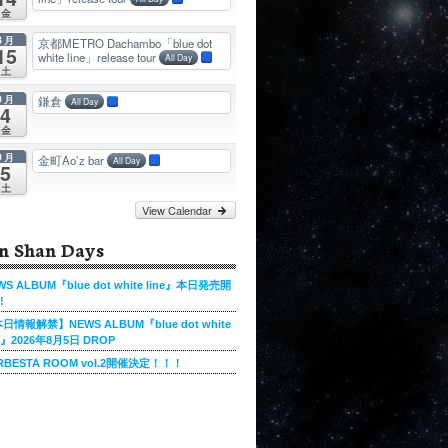
金
8月
京都METRO Dachambo「blue dot
15
white line」release tour
All Day
土
9月
鎌倉
All Day
4
金
9月
金町Ao’z bar
All Day
5
土
View Calendar
n Shan Days
WS ALBUM『blue dot white line』本日発売開
!
日情報解禁】NEWS ALBUM『blue dot white
ne』2026年8月5日 DROP
RBESTA ROOM vol.2開催決定！！！