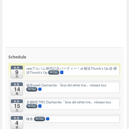
Schedule
8月
newアルバム発売記念パーティー！at 横浜Thumb’s Up
@ 横
9
浜Thumb’s Up
All Day
日
8月
福井swell Dachambo「blue dot white line」release tour
14
All Day
金
8月
京都METRO Dachambo「blue dot white line」release tour
15
All Day
土
9月
鎌倉
All Day
4
金