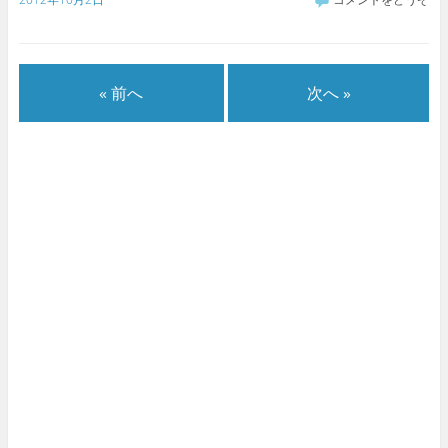
« 前へ
次へ »