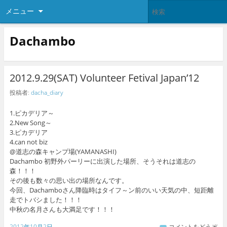
メニュー
Dachambo
2012.9.29(SAT) Volunteer Fetival Japan’12
投稿者:
dacha_diary
1.ピカデリア～
2.New Song～
3.ピカデリア
4.can not biz
@道志の森キャンプ場(YAMANASHI)
Dachambo 初野外パーリーに出演した場所、そうそれは道志の
森！！！
その後も数々の思い出の場所なんです。
今回、Dachamboさん降臨時はタイフ～ン前のいい天気の中、短距離
走でトバシました！！！
中秋の名月さんも大満足です！！！
2012年10月2日
コメントをどうぞ