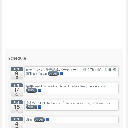
Schedule
8月
newアルバム発売記念パーティー！at 横浜Thumb’s Up
@ 横
9
浜Thumb’s Up
All Day
日
8月
福井swell Dachambo「blue dot white line」release tour
14
All Day
金
8月
京都METRO Dachambo「blue dot white line」release tour
15
All Day
土
9月
鎌倉
All Day
4
金