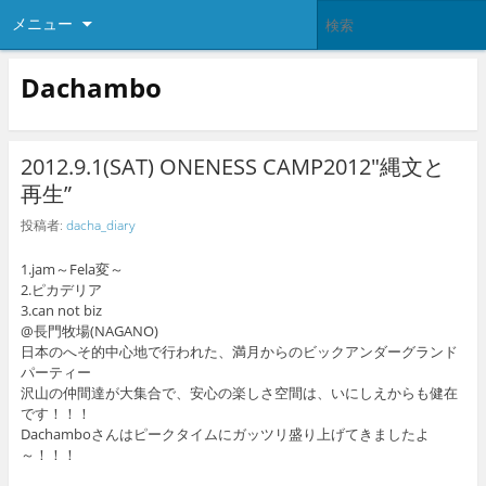
メニュー
Dachambo
2012.9.1(SAT) ONENESS CAMP2012″縄文と
再生”
投稿者:
dacha_diary
1.jam～Fela変～
2.ピカデリア
3.can not biz
@長門牧場(NAGANO)
日本のへそ的中心地で行われた、満月からのビックアンダーグランド
パーティー
沢山の仲間達が大集合で、安心の楽しさ空間は、いにしえからも健在
です！！！
Dachamboさんはピークタイムにガッツリ盛り上げてきましたよ
～！！！