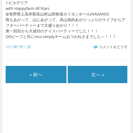
1.ピカデリア
with Happyfarm All Stars
@長野県上高井郡高山村山田牧場カリヨンホール(NAGANO)
雨もあがって、山にあがって、高山病的あがりっぷりのライブからア
フターパーティーまで大盛りあがり！！！
第一回目から大成功のナイスパーティーでした！！！
ODビーフと共にnico-simplyチームおつかれさまでした～！！！
2012年7月11日
コメントをどうぞ
« 前へ
次へ »