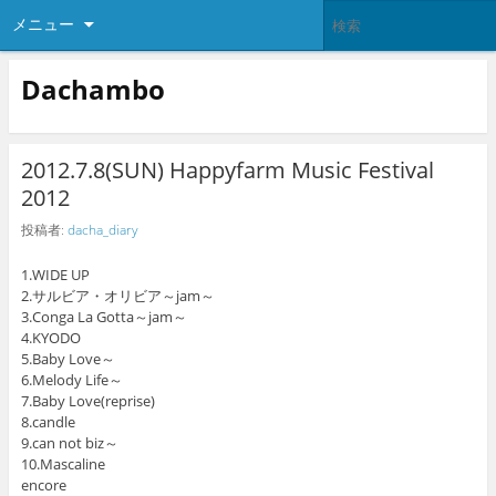
メニュー
Dachambo
2012.7.8(SUN) Happyfarm Music Festival
2012
投稿者:
dacha_diary
1.WIDE UP
2.サルビア・オリビア～jam～
3.Conga La Gotta～jam～
4.KYODO
5.Baby Love～
6.Melody Life～
7.Baby Love(reprise)
8.candle
9.can not biz～
10.Mascaline
encore