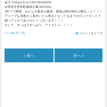
金子 巧(Key) from CRO-MAGNON
@登米市登米町森林公園 (MIYAGI)
2年ブリ開催、みんな大集合の森波、最後は晴れ晴れ心配な～い！！！
ディープな深夜から気付いたら明るくなってるまでのロングセットで
踊ってくれてありがとうございます！！！
そして、やっぱりやっぱり、アリガトメ～！！！
2012年6月13日
コメントをどうぞ
« 前へ
次へ »