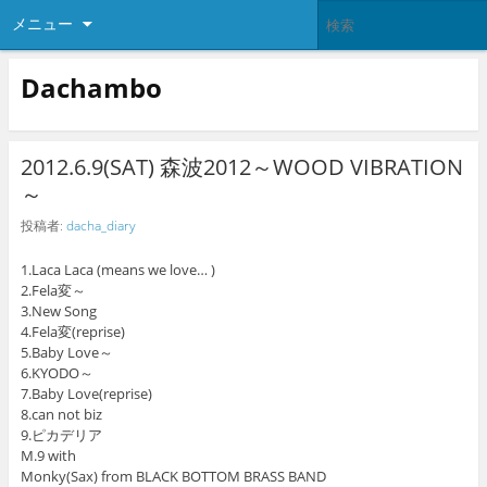
メニュー
Dachambo
2012.6.9(SAT) 森波2012～WOOD VIBRATION
～
投稿者:
dacha_diary
1.Laca Laca (means we love… )
2.Fela変～
3.New Song
4.Fela変(reprise)
5.Baby Love～
6.KYODO～
7.Baby Love(reprise)
8.can not biz
9.ピカデリア
M.9 with
Monky(Sax) from BLACK BOTTOM BRASS BAND