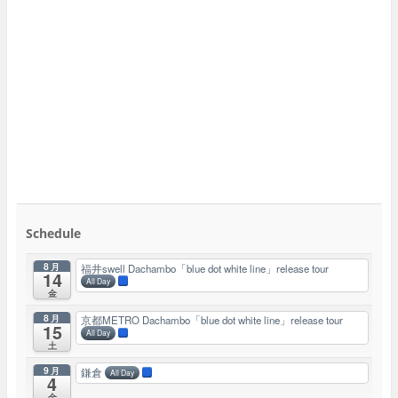
Schedule
8月
福井swell Dachambo「blue dot white line」release tour
14
All Day
金
8月
京都METRO Dachambo「blue dot white line」release tour
15
All Day
土
9月
鎌倉
All Day
4
金