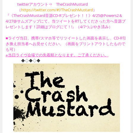
twitterアカウント⇒
TheCrashMustard
（
https://twitter.com/#!/TheCrashMustard
）
『《TheCrashMustard音源CD-Rプレゼント！！》4/25@Powers2＆
4/27@サムズアップにて、当ツイートをRTしてくださった方へ音源プ
レゼントします！詳細はブログにて！!』（4/7つぶやき済み）
■ライヴ当日、携帯/スマホ等でリツイートした画面を表示し、CD-R引
き換え担当者へお見せください。（画面をプリントアウトしたもので
も可）
※当日ライヴ会場での先着順となります。ご了承ください。
◆◇◆◇◆