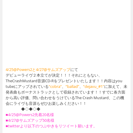
4/25@Powers2と4/27@サムズアップ
にて
デビューライヴ２本立てが決定！！！それにともない、
TheCrashMustard音源CD-Rをプレゼントいたします！！内容はyou
tubeにアップされている
“cobra”
、
“ballad”
、
“dejavu_#1″
に加えて、未
発表曲もボーナストラックとして収録されています！！すでに各方面
から高い評価、問い合わせをうけているThe Crash Mustard、この機
会にライヴも音源もぜひお楽しみください！！
◆◇◆◇◆
■4/25@Powers2先着20名様
■4/27@サムズアップ50名様
■twitterより以下のつぶやきをリツイート願います。