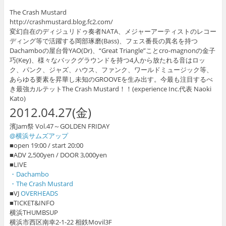
The Crash Mustard
http://crashmustard.blog.fc2.com/
変幻自在のディジュリドゥ奏者NATA、メジャーアーティストのレコー
ディング等で活躍する岡部琢磨(Bass)、フェス番長の異名を持つ
Dachamboの屋台骨YAO(Dr)、“Great Triangle”ことcro-magnonの金子
巧(Key)、様々なバックグラウンドを持つ4人から放たれる音はロッ
ク、パンク、ジャズ、ハウス、ファンク、ワールドミュージック等、
あらゆる要素を昇華し未知のGROOVEを生み出す。今最も注目するべ
き最強カルテットThe Crash Mustard！！(experience Inc.代表 Naoki
Kato)
2012.04.27(金)
濱Jam祭 Vol.47～GOLDEN FRIDAY
@横浜サムズアップ
■open 19:00 / start 20:00
■ADV 2,500yen / DOOR 3,000yen
■LIVE
・Dachambo
・The Crash Mustard
■VJ
OVERHEADS
■TICKET&INFO
横浜THUMBSUP
横浜市西区南幸2-1-22 相鉄Movil3F