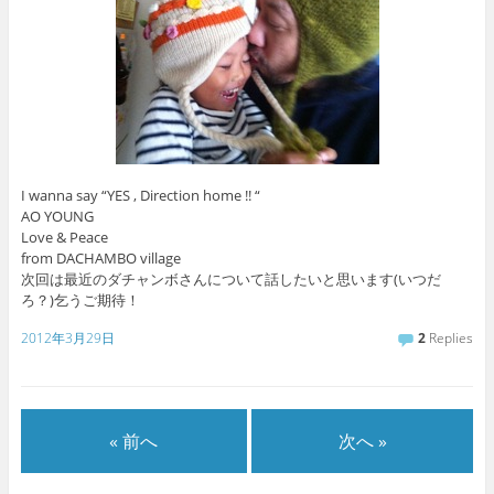
I wanna say “YES , Direction home !! “
AO YOUNG
Love & Peace
from DACHAMBO village
次回は最近のダチャンボさんについて話したいと思います(いつだ
ろ？)乞うご期待！
2012年3月29日
2
Replies
« 前へ
次へ »