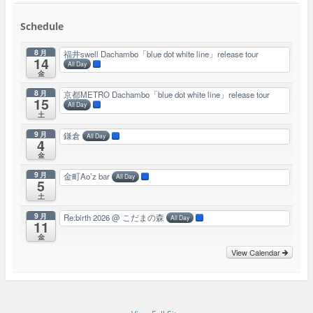
Schedule
8月
福井swell Dachambo「blue dot white line」release tour
14
All Day
金
8月
京都METRO Dachambo「blue dot white line」release tour
15
All Day
土
9月
鎌倉
All Day
4
金
9月
金町Ao’z bar
All Day
5
土
9月
Re:birth 2026
@ こだまの森
All Day
11
金
View Calendar