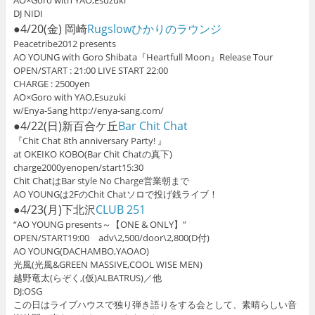
AO×Goro with YAO,Esuzuki
DJ NIDI
●4/20(金) 岡崎
Rugslowひかりのラウンジ
Peacetribe2012 presents
AO YOUNG with Goro Shibata『Heartfull Moon』Release Tour
OPEN/START : 21:00 LIVE START 22:00
CHARGE : 2500yen
AO×Goro with YAO,Esuzuki
w/Enya-Sang http://enya-sang.com/
●4/22(日)新百合ケ丘
Bar Chit Chat
『Chit Chat 8th anniversary Party! 』
at OKEIKO KOBO(Bar Chit Chatの真下)
charge2000yenopen/start15:30
Chit ChatはBar style No Charge営業朝まで
AO YOUNGは2FのChit Chatソロで投げ銭ライブ！
●4/23(月)下北沢
CLUB 251
“AO YOUNG presents～【ONE & ONLY】”
OPEN/START19:00 adv\2,500/door\2,800(D付)
AO YOUNG(DACHAMBO,YAOAO)
光風(光風&GREEN MASSIVE,COOL WISE MEN)
越野竜太(らぞく,(仮)ALBATRUS)／他
DJ:OSG
この日はライブハウスで独り弾き語りをする会として、素晴らしい音