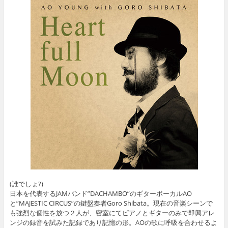
(誰でしょ?)
日本を代表するJAMバンド”DACHAMBO”のギターボーカルAO
と”MAJESTIC CIRCUS”の鍵盤奏者Goro Shibata。現在の音楽シーンで
も強烈な個性を放つ２人が、密室にてピアノとギターのみで即興アレ
ンジの録音を試みた記録であり記憶の形。AOの歌に呼吸を合わせるよ