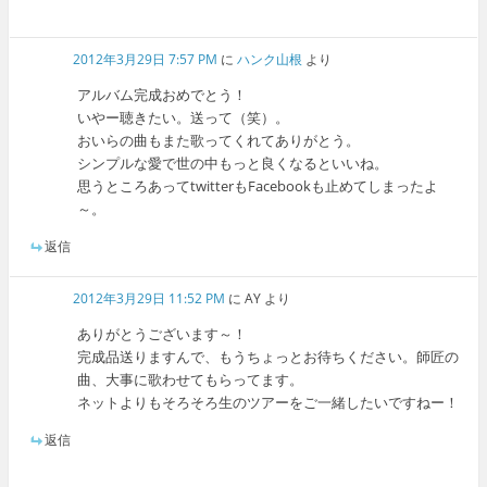
2012年3月29日 7:57 PM
に
ハンク山根
より
アルバム完成おめでとう！
いやー聴きたい。送って（笑）。
おいらの曲もまた歌ってくれてありがとう。
シンプルな愛で世の中もっと良くなるといいね。
思うところあってtwitterもFacebookも止めてしまったよ
～。
返信
2012年3月29日 11:52 PM
に
AY
より
ありがとうございます～！
完成品送りますんで、もうちょっとお待ちください。師匠の
曲、大事に歌わせてもらってます。
ネットよりもそろそろ生のツアーをご一緒したいですねー！
返信