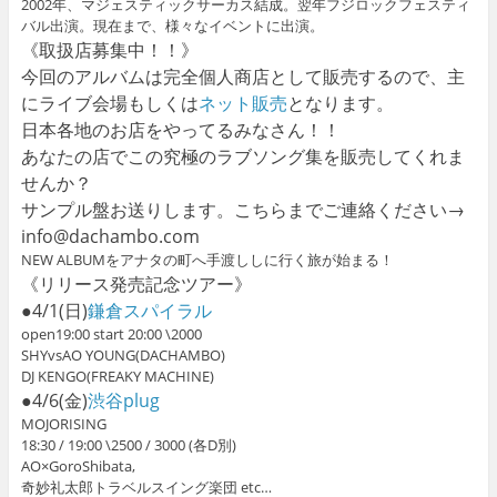
2002年、マジェスティックサーカス結成。翌年フジロックフェスティ
バル出演。現在まで、様々なイベントに出演。
《取扱店募集中！！》
今回のアルバムは完全個人商店として販売するので、主
にライブ会場もしくは
ネット販売
となります。
日本各地のお店をやってるみなさん！！
あなたの店でこの究極のラブソング集を販売してくれま
せんか？
サンプル盤お送りします。こちらまでご連絡ください→
info@dachambo.com
NEW ALBUMをアナタの町へ手渡ししに行く旅が始まる！
《リリース発売記念ツアー》
●4/1(日)
鎌倉スパイラル
open19:00 start 20:00 \2000
SHYvsAO YOUNG(DACHAMBO)
DJ KENGO(FREAKY MACHINE)
●4/6(金)
渋谷plug
MOJORISING
18:30 / 19:00 \2500 / 3000 (各D別)
AO×GoroShibata,
奇妙礼太郎トラベルスイング楽団 etc…