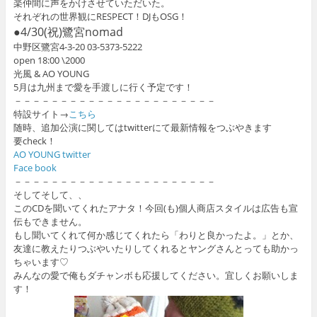
楽仲間に声をかけさせていただいた。
それぞれの世界観にRESPECT！DJもOSG！
●4/30(祝)鷺宮nomad
中野区鷺宮4-3-20 03-5373-5222
open 18:00 \2000
光風 & AO YOUNG
5月は九州まで愛を手渡しに行く予定です！
－－－－－－－－－－－－－－－－－－－－－－
特設サイト→
こちら
随時、追加公演に関してはtwitterにて最新情報をつぶやきます
要check！
AO YOUNG twitter
Face book
－－－－－－－－－－－－－－－－－－－－－－
そしてそして、、
このCDを聞いてくれたアナタ！今回(も)個人商店スタイルは広告も宣
伝もできません。
もし聞いてくれて何か感じてくれたら「わりと良かったよ。」とか、
友達に教えたりつぶやいたりしてくれるとヤングさんとっても助かっ
ちゃいます♡
みんなの愛で俺もダチャンボも応援してください。宜しくお願いしま
す！