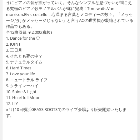
うにピアノの音が拡がっていく。そんなシンプルな息づかいが聞こえ
る究極のピアノ歌モノアルバムが遂に完成！Tom waits,Van
morrison,Elvis costello …心温まる言葉とメロディーの数々。「メッセ
ージだけがメッセージじゃない」と言うAOの世界観が凝縮されている
作品でもある。
全12曲収録 ￥2,000(税抜)
1. Dance for the ♡
2. JOINT
3. 三日月
4. それとも夢の中？
5. ナチュラルタイム
6. Hard Times
7. Love your life
8. ニュートラル ライフ
9. クライマーハイ
10. Shine & Light
11. Heartfull Moon
12. ILY
※4月10日横浜GRASS ROOTSでのライブ会場より販売開始いたしま
す。