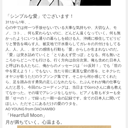
「シンプルな愛」でございます！
311から1年、、
心の中では何一つ手放せないでいる大事な気持ちや、大切な人、モ
ノ、コト、、何も変わらないのに、どんどん遠くなっていく。何も無
かったようにいつも通りの暮らしを続ける人、沖縄に移住してピリピ
リと警告を鳴らす人、被災地で汗水垂らしてガレキの片付けをしてる
人、人、人、、全ての感情も行動も「愛」からしか生まれないのだ。
「愛」は突き詰めていくと「とりあえず空っぽ」となる。何も無いと
ころからどこへでも行ける。行く方向は自分次第。俺も含めた日本人
と呼ばれる人たちに、俺からのメッセージは「○○反対！」でも「世の
中を変えよう！」でもない。当たり前に素直な愛の形を、ヒネクレた
オヤジが歌うただのラブソング集です。そこから何か感じてくれた
ら、足を踏み出す勇気の足しになれたなら、たぶんそれが俺の仕事な
んだと思う。今回のレコーディングは、当日までGoroさんに曲も教え
てなかった。その場でアレンジをしながら、ピアノも歌もギターも全
部「せーの！」で録った一期一会の記録です。全ての日本人に聞いて
ほしい。ただそこにあるだけの愛のウタを。
AO YOUNG from DACHAMBO
「Heartfull Moon」
月が満ちていく。心温まる。