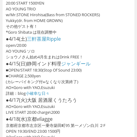
20:00 START 1500YEN
AO YOUNG TRIO
w/Mr.STONE Hirohisa(Bass from STONED ROCKERS)
Yukky(dr. from HOME GROWN)
その他ゲスト有！
*Goro Shibata は現在調整中
●4/14(土)
三軒茶屋Ripple
open/20:00
AO YOUNG ソロ
ショウノさん始め4月生まれはDrink FREE！
●4/15(日)静岡インド料理
ジャンギール
■OPEN/START 18:30(Stop Of Sound 23:00)
■CHARGE 2,500yen
(カレーバイキング付※なくなり次第終了)
AO×Goro with YAO,Esuzuki
詳細：blog
小確幸な日々
●4/17(火)大阪 居酒屋くうたろう
AO×Goro with YAO,Esuzuki
LIVE START 20:00 charge\2000
●4/18(水)京都vilagge
京都府京都市左京区一乗寺築田町95 第一メゾン白川 ２F
OPEN 19:30/END 23:00 1500円