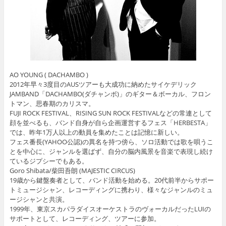
AO YOUNG ( DACHAMBO )
2012年早々3度目のAUSツアーも大成功に納めたサイケデリック
JAMBAND「DACHAMBO(ダチャンボ)」のギター＆ボーカル、フロン
トマン、思春期のカリスマ。
FUJI ROCK FESTIVAL、RISING SUN ROCK FESTIVALなどの常連として
顔を並べるも、バンド自身が自ら企画運営するフェス「HERBESTA」
では、昨年1万人以上の動員を集めたことは記憶に新しい。
フェス番長(YAHOO公認)の異名を持つ傍ら、ソロ活動では歌を唄うこ
とを中心に、ジャンルを選ばず、自分の脳内風景を音楽で表現し続け
ているジプシーでもある。
Goro Shibata/柴田吾朗 (MAJESTIC CIRCUS)
19歳から鍵盤奏者として、バンド活動を始める。20代前半からサポー
トミュージシャン、レコーディングに携わり、様々なジャンルのミュ
ージシャンと共演。
1999年、東京スカパラダイスオーケストラのヴォーカルだったLUIの
サポートとして、レコーディング、ツアーに参加。