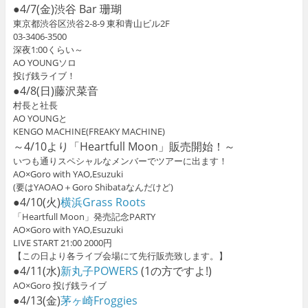
●4/7(金)渋谷 Bar 珊瑚
東京都渋谷区渋谷2‐8‐9 東和青山ビル2F
03-3406-3500 ‎
深夜1:00くらい～
AO YOUNGソロ
投げ銭ライブ！
●4/8(日)藤沢菜音
村長と社長
AO YOUNGと
KENGO MACHINE(FREAKY MACHINE)
～4/10より「Heartfull Moon」販売開始！～
いつも通りスペシャルなメンバーでツアーに出ます！
AO×Goro with YAO,Esuzuki
(要はYAOAO＋Goro Shibataなんだけど)
●4/10(火)
横浜Grass Roots
「Heartfull Moon」発売記念PARTY
AO×Goro with YAO,Esuzuki
LIVE START 21:00 2000円
【この日より各ライブ会場にて先行販売致します。】
●4/11(水)
新丸子POWERS
(1の方ですよ!)
AO×Goro 投げ銭ライブ
●4/13(金)
茅ヶ崎Froggies