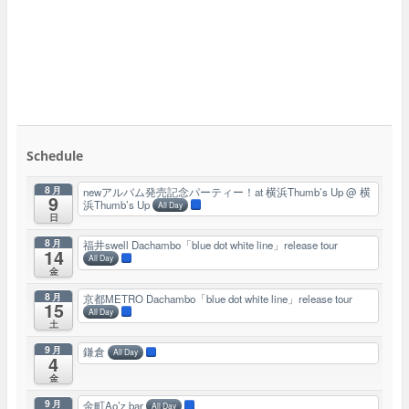
Schedule
8月
newアルバム発売記念パーティー！at 横浜Thumb’s Up
@ 横
9
浜Thumb’s Up
All Day
日
8月
福井swell Dachambo「blue dot white line」release tour
14
All Day
金
8月
京都METRO Dachambo「blue dot white line」release tour
15
All Day
土
9月
鎌倉
All Day
4
金
9月
金町Ao’z bar
All Day