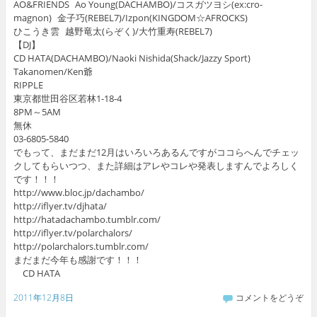
AO&FRIENDS Ao Young(DACHAMBO)/コスガツヨシ(ex:cro-
magnon) 金子巧(REBEL7)/Izpon(KINGDOM☆AFROCKS)
ひこうき雲 越野竜太(らぞく)/大竹重寿(REBEL7)
【DJ】
CD HATA(DACHAMBO)/Naoki Nishida(Shack/Jazzy Sport)
Takanomen/Ken爺
RIPPLE
東京都世田谷区若林1-18-4
8PM～5AM
無休
03-6805-5840
でもって、まだまだ12月はいろいろあるんですがココらへんでチェッ
クしてもらいつつ、また詳細はアレやコレや発表しますんでよろしく
です！！！
http://www.bloc.jp/dachambo/
http://iflyer.tv/djhata/
http://hatadachambo.tumblr.com/
http://iflyer.tv/polarchalors/
http://polarchalors.tumblr.com/
まだまだ今年も感謝です！！！
CD HATA
2011年12月8日
コメントをどうぞ