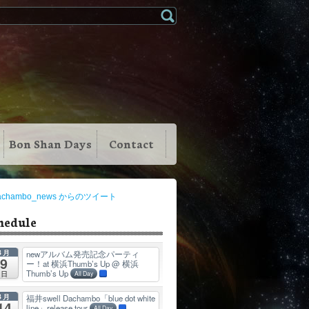
Bon Shan Days
Contact
achambo_news からのツイート
hedule
8月
newアルバム発売記念パーティ
9
ー！at 横浜Thumb’s Up
@ 横浜
Thumb’s Up
日
All Day
8月
福井swell Dachambo「blue dot white
14
line」release tour
All Day