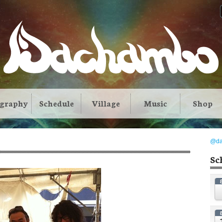
ography
Schedule
Village
Music
Shop
@d
Sc