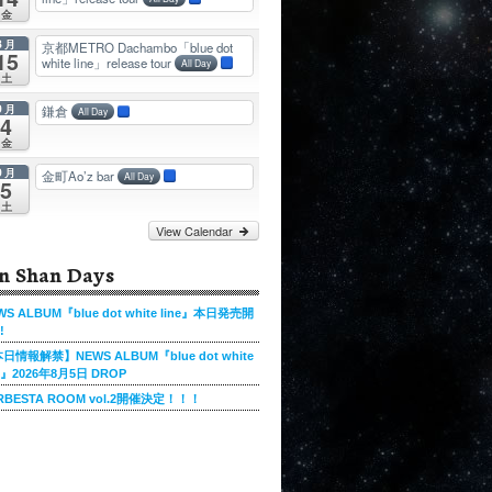
金
8月
京都METRO Dachambo「blue dot
15
white line」release tour
All Day
土
9月
鎌倉
All Day
4
金
9月
金町Ao’z bar
All Day
5
土
View Calendar
n Shan Days
WS ALBUM『blue dot white line』本日発売開
!
日情報解禁】NEWS ALBUM『blue dot white
ne』2026年8月5日 DROP
RBESTA ROOM vol.2開催決定！！！