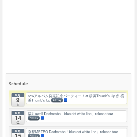
Schedule
8月
newアルバム発売記念パーティー！at 横浜Thumb’s Up
@ 横
9
浜Thumb’s Up
All Day
日
8月
福井swell Dachambo「blue dot white line」release tour
14
All Day
金
8月
京都METRO Dachambo「blue dot white line」release tour
15
All Day