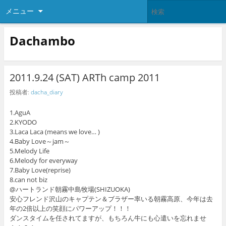
メニュー
Dachambo
2011.9.24 (SAT) ARTh camp 2011
投稿者:
dacha_diary
1.AguA
2.KYODO
3.Laca Laca (means we love… )
4.Baby Love～jam～
5.Melody Life
6.Melody for everyway
7.Baby Love(reprise)
8.can not biz
@ハートランド朝霧中島牧場(SHIZUOKA)
安心フレンド沢山のキャプテン＆ブラザー率いる朝霧高原、今年は去
年の2倍以上の笑顔にパワーアップ！！！
ダンスタイムを任されてますが、もちろん牛にも心遣いを忘れませ