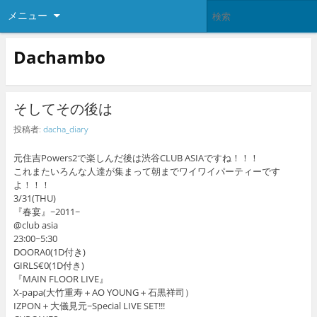
メニュー
Dachambo
そしてその後は
投稿者:
dacha_diary
元住吉Powers2で楽しんだ後は渋谷CLUB ASIAですね！！！
これまたいろんな人達が集まって朝までワイワイパーティーです
よ！！！
3/31(THU)
『春宴』~2011~
@club asia
23:00~5:30
DOORA0(1D付き)
GIRLS€0(1D付き)
『MAIN FLOOR LIVE』
X-papa(大竹重寿＋AO YOUNG＋石黒祥司）
IZPON＋大儀見元~Special LIVE SET!!!