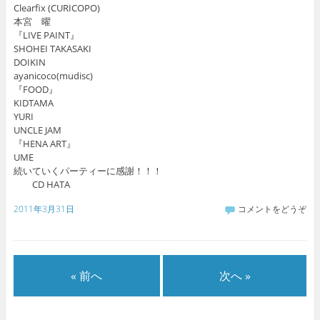
Clearfix (CURICOPO)
本宮 曜
『LIVE PAINT』
SHOHEI TAKASAKI
DOIKIN
ayanicoco(mudisc)
『FOOD』
KIDTAMA
YURI
UNCLE JAM
『HENA ART』
UME
続いていくパーティーに感謝！！！
CD HATA
2011年3月31日
コメントをどうぞ
« 前へ
次へ »