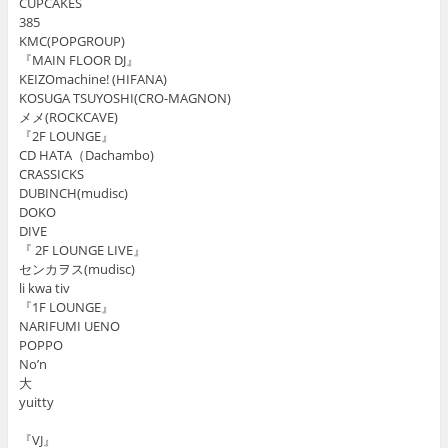
CUPCAKES
385
KMC(POPGROUP)
『MAIN FLOOR DJ』
KEIZOmachine! (HIFANA)
KOSUGA TSUYOSHI(CRO-MAGNON)
メメ(ROCKCAVE)
『2F LOUNGE』
CD HATA（Dachambo)
CRASSICKS
DUBINCH(mudisc)
DOKO
DIVE
『 2F LOUNGE LIVE』
センカヲス(mudisc)
li kwa tiv
『1F LOUNGE』
NARIFUMI UENO
POPPO
No’n
大
yuitty
『VJ』