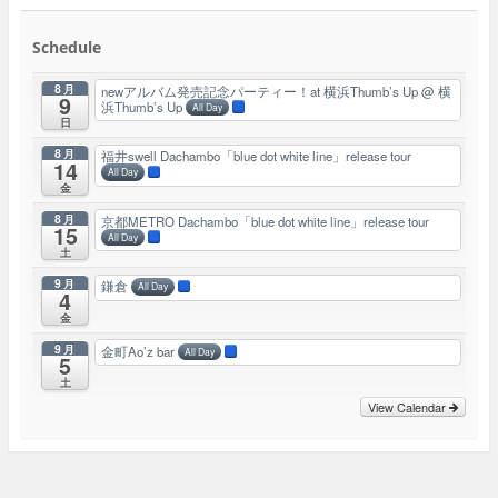
Schedule
8月
newアルバム発売記念パーティー！at 横浜Thumb’s Up
@ 横
9
浜Thumb’s Up
All Day
日
8月
福井swell Dachambo「blue dot white line」release tour
14
All Day
金
8月
京都METRO Dachambo「blue dot white line」release tour
15
All Day
土
9月
鎌倉
All Day
4
金
9月
金町Ao’z bar
All Day
5
土
View Calendar