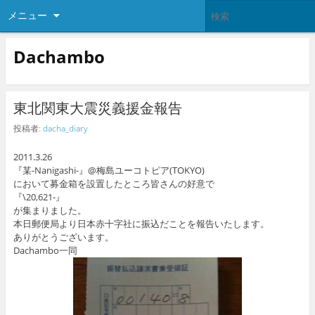
メニュー
Dachambo
東北関東大震災義援金報告
投稿者:
dacha_diary
2011.3.26
『某-Nanigashi-』@梅島ユーコトピア(TOKYO)
において募金箱を設置したところ皆さんの好意で
『\20,621-』
が集まりました。
本日郵便局より日本赤十字社に振込だことを報告いたします。
ありがとうございます。
Dachambo一同