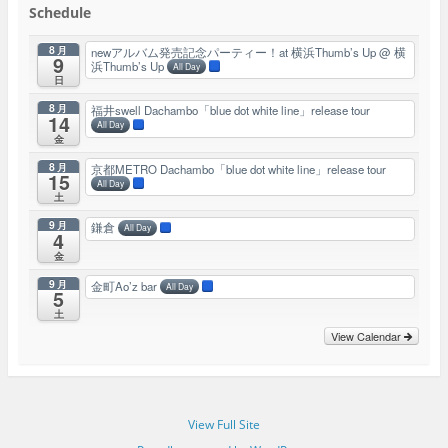
Schedule
8月
newアルバム発売記念パーティー！at 横浜Thumb’s Up
@ 横
9
浜Thumb’s Up
All Day
日
8月
福井swell Dachambo「blue dot white line」release tour
14
All Day
金
8月
京都METRO Dachambo「blue dot white line」release tour
15
All Day
土
9月
鎌倉
All Day
4
金
9月
金町Ao’z bar
All Day
5
土
View Calendar
View Full Site