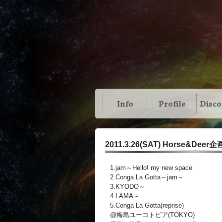
Info
Profile
Disc
2011.3.26(SAT) Horse&Deer企
1.jam～Hello! my new space
2.Conga La Gotta～jam～
3.KYODO～
4.LAMA～
5.Conga La Gotta(reprise)
@梅島ユーコトピア(TOKYO)