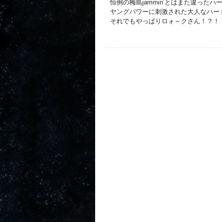
恒例の梅島jammin’とはまた違っ
ヤングパワーに刺激された大人なハー
それでもやっぱりロォ～クさん！？！