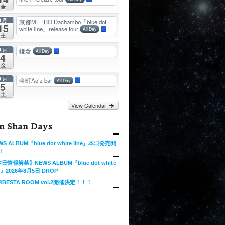
金
8月
京都METRO Dachambo「blue dot
15
white line」release tour
All Day
土
9月
鎌倉
All Day
4
金
9月
金町Ao’z bar
All Day
5
土
View Calendar
n Shan Days
WS ALBUM『blue dot white line』本日発売開
!
日情報解禁】NEWS ALBUM『blue dot white
ne』2026年8月5日 DROP
RBESTA ROOM vol.2開催決定！！！