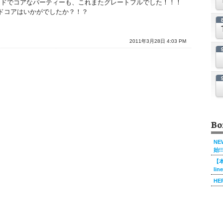
たハードでコアなパーティーも、これまたグレートフルでした！！！
ドコアはいかがでしたか？！？
2011年3月28日 4:03 PM
Bo
NE
始!!
【本
li
HE