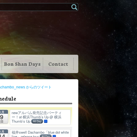
Bon Shan Days
Contact
achambo_news からのツイート
hedule
8月
newアルバム発売記念パーティ
9
ー！at 横浜Thumb’s Up
@ 横浜
Thumb’s Up
日
All Day
8月
福井swell Dachambo「blue dot white
14
line」release tour
All Day