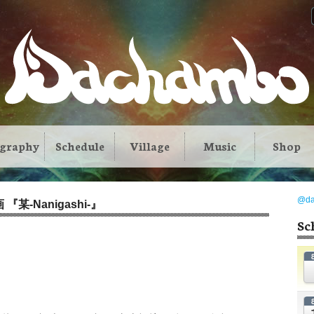
ography
Schedule
Village
Music
Shop
@d
画 『某-Nanigashi-』
Sc