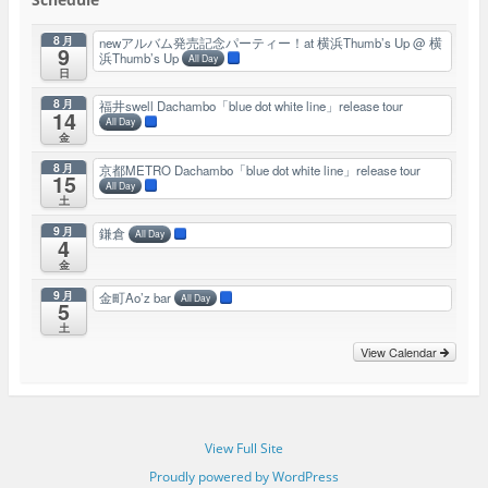
8月
newアルバム発売記念パーティー！at 横浜Thumb’s Up
@ 横
9
浜Thumb’s Up
All Day
日
8月
福井swell Dachambo「blue dot white line」release tour
14
All Day
金
8月
京都METRO Dachambo「blue dot white line」release tour
15
All Day
土
9月
鎌倉
All Day
4
金
9月
金町Ao’z bar
All Day
5
土
View Calendar
View Full Site
Proudly powered by WordPress