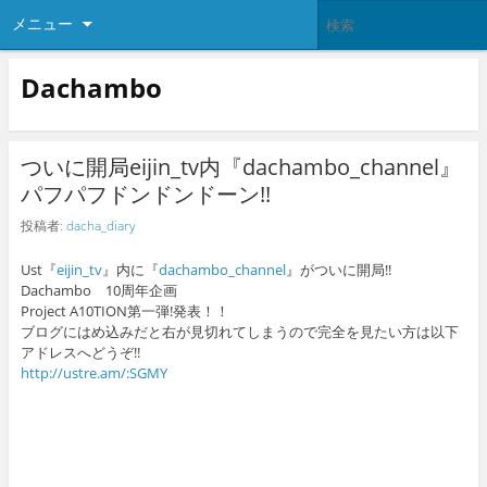
メニュー
Dachambo
ついに開局eijin_tv内『dachambo_channel』
パフパフドンドンドーン!!
投稿者:
dacha_diary
Ust『
eijin_tv
』内に『
dachambo_channel
』がついに開局!!
Dachambo 10周年企画
Project A10TION第一弾!発表！！
ブログにはめ込みだと右が見切れてしまうので完全を見たい方は以下
アドレスへどうぞ!!
http://ustre.am/:SGMY