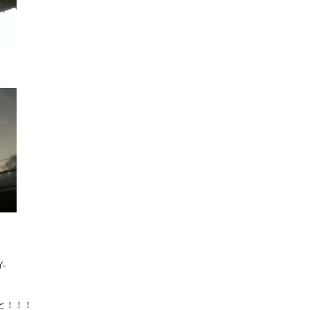
Y-
と！！！