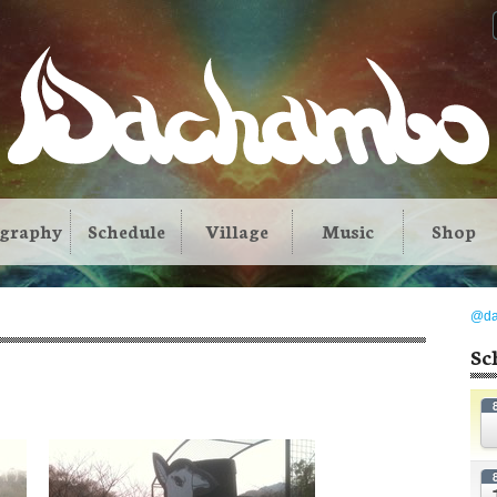
ography
Schedule
Village
Music
Shop
@d
！
Sc