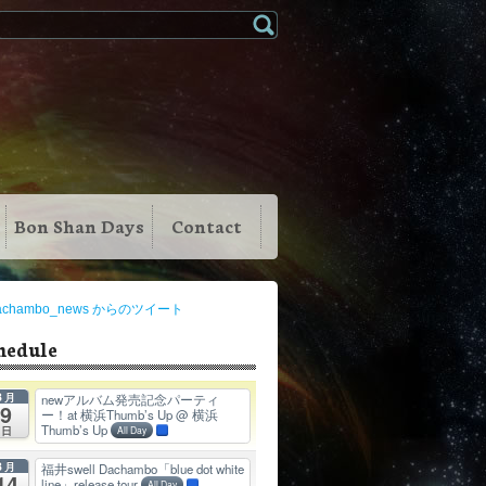
Bon Shan Days
Contact
achambo_news からのツイート
hedule
8月
newアルバム発売記念パーティ
9
ー！at 横浜Thumb’s Up
@ 横浜
Thumb’s Up
日
All Day
8月
福井swell Dachambo「blue dot white
14
line」release tour
All Day