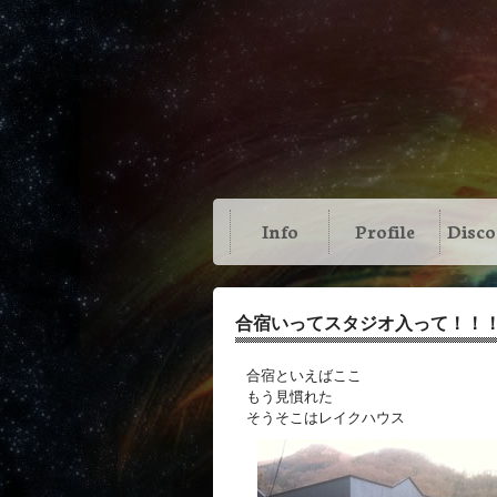
Info
Profile
Disc
合宿いってスタジオ入って！！
合宿といえばここ
もう見慣れた
そうそこはレイクハウス