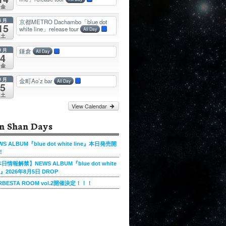
金
8月
京都METRO Dachambo「blue dot
15
white line」release tour
All Day
土
9月
鎌倉
All Day
4
金
9月
金町Ao’z bar
All Day
5
土
View Calendar
n Shan Days
WS ALBUM『blue dot white line』本日発売開
!
日情報解禁】NEWS ALBUM『blue dot white
ne』2026年8月5日 DROP
RBESTA ROOM vol.2開催決定！！！