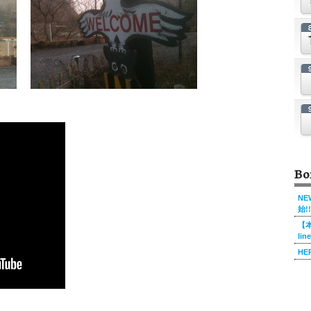
Bo
NE
始!!
【本
li
HE