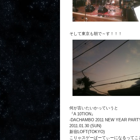
そして東京も朝で～す！！！
何が言いたいかっていうと
『A 10TION』
-DACHAMBO 2011 NEW YEAR PART
2011.01.30 (SUN)
新宿LOFT(TOKYO)
こりゃスゲーぱーてぃーになるってこ