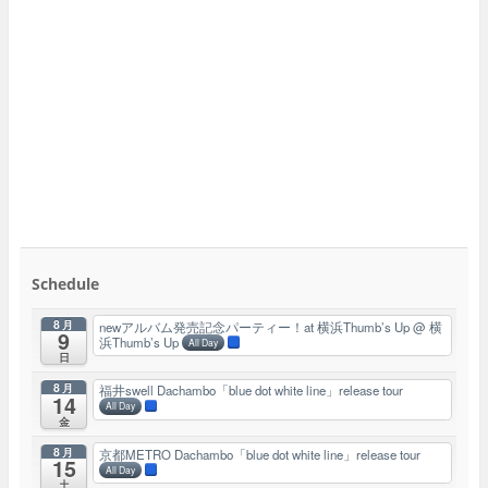
Schedule
8月
newアルバム発売記念パーティー！at 横浜Thumb’s Up
@ 横
9
浜Thumb’s Up
All Day
日
8月
福井swell Dachambo「blue dot white line」release tour
14
All Day
金
8月
京都METRO Dachambo「blue dot white line」release tour
15
All Day
土