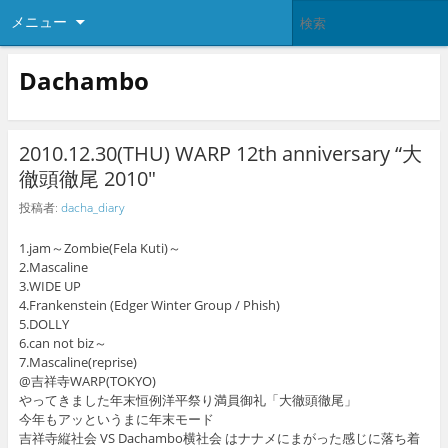
メニュー
Dachambo
2010.12.30(THU) WARP 12th anniversary “大
徹頭徹尾 2010″
投稿者:
dacha_diary
1.jam～Zombie(Fela Kuti)～
2.Mascaline
3.WIDE UP
4.Frankenstein (Edger Winter Group / Phish)
5.DOLLY
6.can not biz～
7.Mascaline(reprise)
@吉祥寺WARP(TOKYO)
やってきました年末恒例洋平祭り満員御礼「大徹頭徹尾」
今年もアッというまに年末モード
吉祥寺縦社会 VS Dachambo横社会 はナナメにまがった感じに落ち着