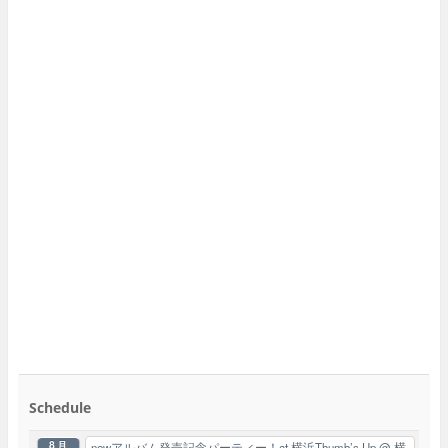
Schedule
8月
newアルバム発売記念パーティー！at 横浜Thumb’s Up
@ 横