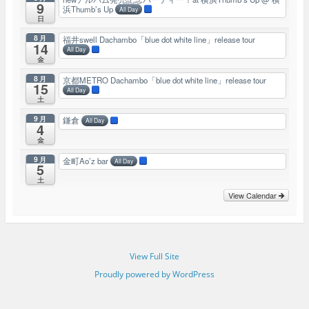
9
浜Thumb’s Up
All Day
日
8月
福井swell Dachambo「blue dot white line」release tour
14
All Day
金
8月
京都METRO Dachambo「blue dot white line」release tour
15
All Day
土
9月
鎌倉
All Day
4
金
9月
金町Ao’z bar
All Day
5
土
View Calendar
View Full Site
Proudly powered by WordPress