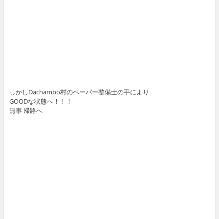
しかしDachambo村のペーパー整備士の手により
GOODな状態へ！！！
無事 帰路へ