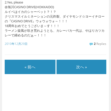
2.Yes, please
@旭川CASINO DRIVE(HOKKAIDO)
ルイベはイカのシャーベット？！？
クリスマスイルミネーションの元炸裂、ダイヤモンド☆ヨーイチロー
の『CASINO DRIVE』ウォウォウォ～！！！
18周年おめでとうございま～す！！！
ラーメン旋風が吹き荒れようとも、カレーバカ一代は、やはりカツカ
レーで締めるのだぁ～！！！
2010年12月29日
2
Replies
« 前へ
次へ »