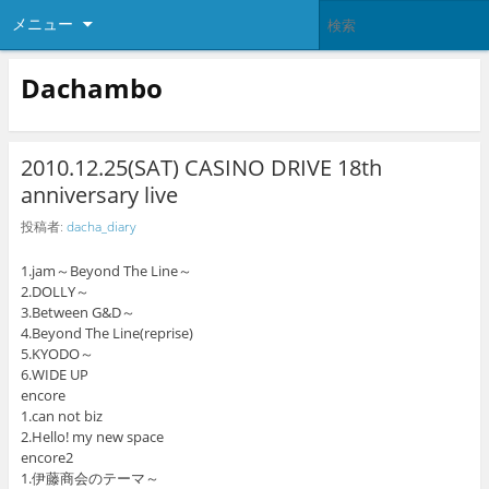
メニュー
Dachambo
2010.12.25(SAT) CASINO DRIVE 18th
anniversary live
投稿者:
dacha_diary
1.jam～Beyond The Line～
2.DOLLY～
3.Between G&D～
4.Beyond The Line(reprise)
5.KYODO～
6.WIDE UP
encore
1.can not biz
2.Hello! my new space
encore2
1.伊藤商会のテーマ～