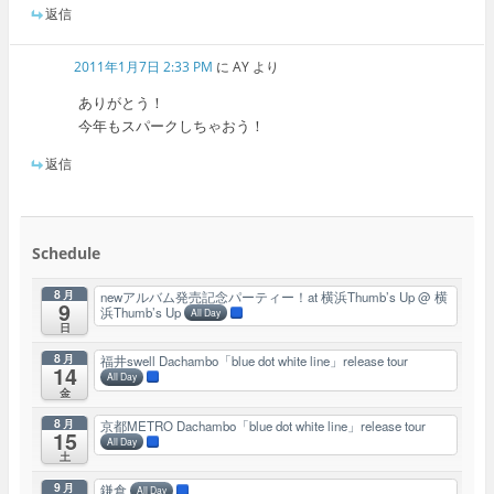
返信
2011年1月7日 2:33 PM
に
AY
より
ありがとう！
今年もスパークしちゃおう！
返信
Schedule
8月
newアルバム発売記念パーティー！at 横浜Thumb’s Up
@ 横
9
浜Thumb’s Up
All Day
日
8月
福井swell Dachambo「blue dot white line」release tour
14
All Day
金
8月
京都METRO Dachambo「blue dot white line」release tour
15
All Day
土
9月
鎌倉
All Day