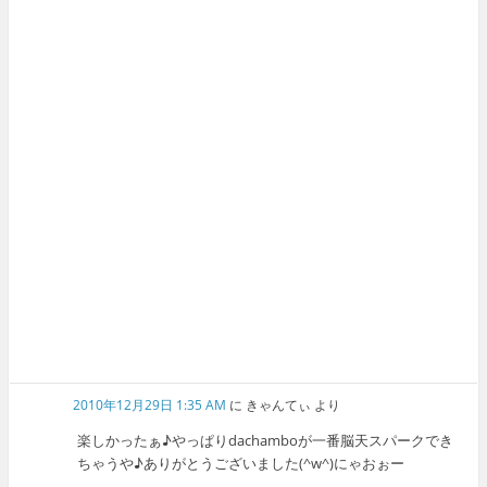
2010年12月29日 1:35 AM
に
きゃんてぃ
より
楽しかったぁ♪やっぱりdachamboが一番脳天スパークでき
ちゃうや♪ありがとうございました(^w^)にゃおぉー