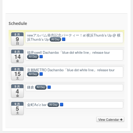
Schedule
8月
newアルバム発売記念パーティー！at 横浜Thumb’s Up
@ 横
9
浜Thumb’s Up
All Day
日
8月
福井swell Dachambo「blue dot white line」release tour
14
All Day
金
8月
京都METRO Dachambo「blue dot white line」release tour
15
All Day
土
9月
鎌倉
All Day
4
金
9月
金町Ao’z bar
All Day
5
土
View Calendar