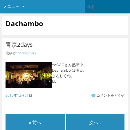
メニュー
Dachambo
青森2days
投稿者:
dacha_diary
YAOAOさん熱演中。
Dachambo は明日。
よろしくね。
bb
2010年12月21日
コメントをどうぞ
« 前へ
次へ »