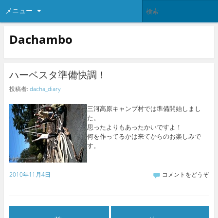
メニュー
Dachambo
ハーベスタ準備快調！
投稿者:
dacha_diary
三河高原キャンプ村では準備開始しまし
た。
思ったよりもあったかいですよ！
何を作ってるかは来てからのお楽しみで
す。
2010年11月4日
コメントをどうぞ