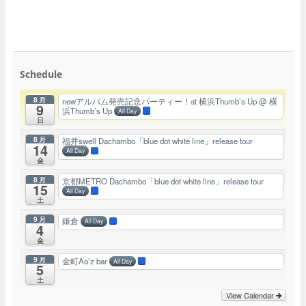
Schedule
8月
newアルバム発売記念パーティー！at 横浜Thumb’s Up
@ 横
9
浜Thumb’s Up
All Day
日
8月
福井swell Dachambo「blue dot white line」release tour
14
All Day
金
8月
京都METRO Dachambo「blue dot white line」release tour
15
All Day
土
9月
鎌倉
All Day
4
金
9月
金町Ao’z bar
All Day
5
土
View Calendar