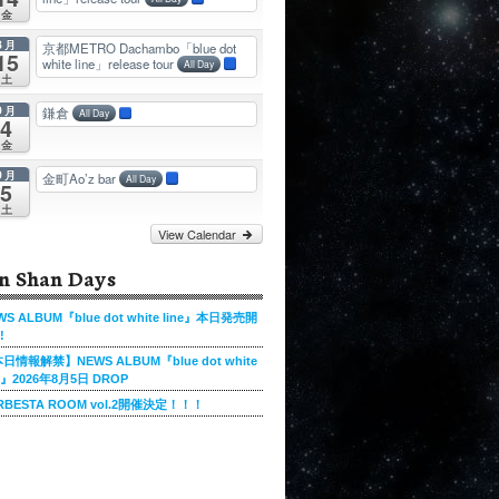
金
8月
京都METRO Dachambo「blue dot
15
white line」release tour
All Day
土
9月
鎌倉
All Day
4
金
9月
金町Ao’z bar
All Day
5
土
View Calendar
n Shan Days
WS ALBUM『blue dot white line』本日発売開
!
日情報解禁】NEWS ALBUM『blue dot white
ne』2026年8月5日 DROP
RBESTA ROOM vol.2開催決定！！！