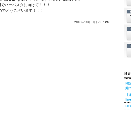
開でハーベスタに向けて！！！
年おめでとうございます！！！
2010年10月31日 7:07 PM
Bo
NE
始!!
【本
li
HE