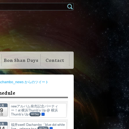
Bon Shan Days
Contact
achambo_news からのツイート
hedule
8月
newアルバム発売記念パーティ
9
ー！at 横浜Thumb’s Up
@ 横浜
Thumb’s Up
日
All Day
8月
福井swell Dachambo「blue dot white
14
line」release tour
All Day