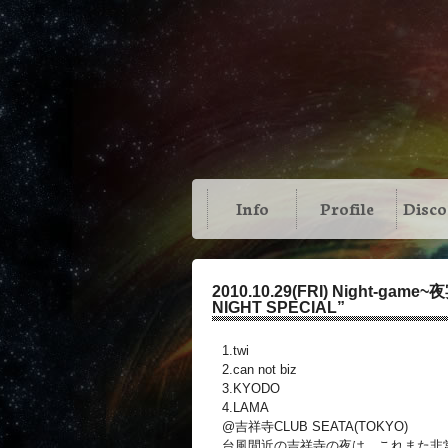
Info
Profile
Disc
2010.10.29(FRI) Night-game~
NIGHT SPECIAL”
1.twi
2.can not biz
3.KYODO
4.LAMA
@吉祥寺CLUB SEATA(TOKYO)
台風間近の吉祥寺の夜は、これまた非