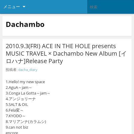
メニュー
Dachambo
2010.9.3(FRI) ACE IN THE HOLE presents
MUSIC TRAVEL × Dachambo New Album [イ
ロハナ]Release Party
投稿者:
dacha_diary
1.Hello! my new space
2.AguA～jam～
3.Conga La Gotta～jam～
4.アンジョリーナ
5.SALT & OIL
6.Fela変～
7.KYODO～
8.マリアンナ(カラムシ)
9.can not biz
encore