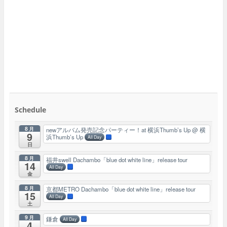
Schedule
8月
newアルバム発売記念パーティー！at 横浜Thumb’s Up
@ 横
9
浜Thumb’s Up
All Day
日
8月
福井swell Dachambo「blue dot white line」release tour
14
All Day
金
8月
京都METRO Dachambo「blue dot white line」release tour
15
All Day
土
9月
鎌倉
All Day
4