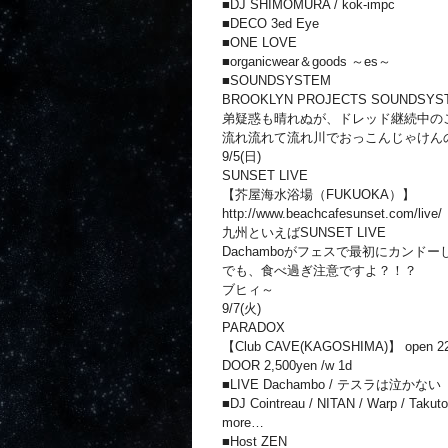
■DJ SHIMOMURA / kok‐impc
■DECO 3ed Eye
■ONE LOVE
■organicwear＆goods ～es～
■SOUNDSYSTEM
BROOKLYN PROJECTS SOUNDSYS
弟疑惑も晴れぬが、ドレッド継続中のごろね
流れ流れて流れ川でおっこんじゃけん
9/5(日)
SUNSET LIVE
【芥屋海水浴場（FUKUOKA）】
http://www.beachcafesunset.com/live/
九州といえばSUNSET LIVE
Dachamboがフェスで最初にカンド
でも、食べ過ぎ注意ですよ？！？
ブヒィ～
9/7(火)
PARADOX
【Club CAVE(KAGOSHIMA)】 open 22:00
DOOR 2,500yen /w 1d
■LIVE Dachambo / テスラは泣かない
■DJ Cointreau / NITAN / Warp / Takut
more…
■Host ZEN