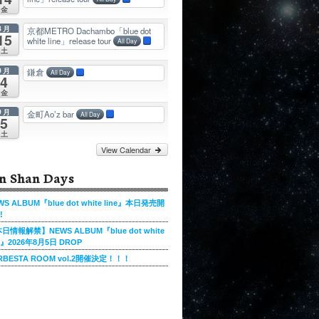
金
8月
京都METRO Dachambo「blue dot
15
white line」release tour
All Day
土
9月
鎌倉
All Day
4
金
9月
金町Ao’z bar
All Day
5
土
View Calendar
n Shan Days
WS ALBUM『blue dot white line』本日発売開
!
日情報解禁】NEWS ALBUM『blue dot white
ne』2026年8月5日 DROP
RBESTA ROOM vol.2開催決定！！！