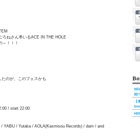
TEM
さん率いるACE IN THE HOLE
の～！！！
Bo
ーしたのが、このフェスかも
NE
始!!
【本
li
 / start 22:00
HE
o / YABU / Yutaka / AOLA(Kasmisou Records) / dam / and