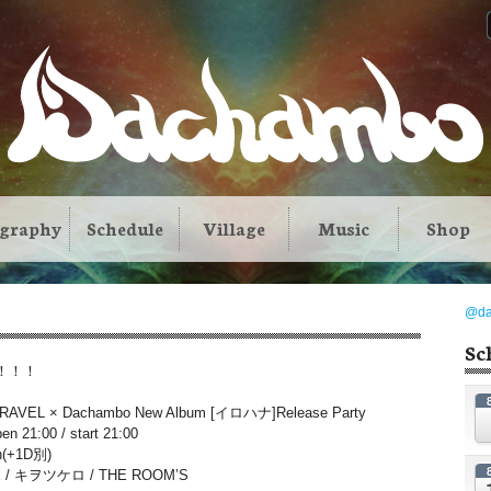
ography
Schedule
Village
Music
Shop
@d
Sc
！！！
TRAVEL × Dachambo New Album [イロハナ]Release Party
1:00 / start 21:00
n(+1D別)
LE / キヲツケロ / THE ROOM’S