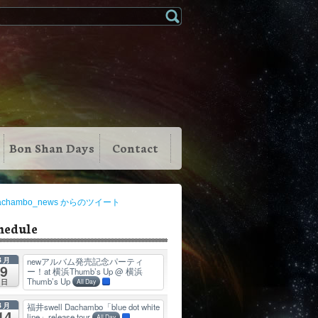
Bon Shan Days
Contact
achambo_news からのツイート
hedule
8月
newアルバム発売記念パーティ
9
ー！at 横浜Thumb’s Up
@ 横浜
Thumb’s Up
日
All Day
8月
福井swell Dachambo「blue dot white
14
line」release tour
All Day