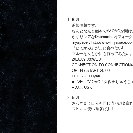
EIJI
追加情報です。
なんとなんと熊本でYAOAOが聞け
かなりレアなDachambo内フォー
myspace：http://www.myspace
『たてがみ』がまた食べたい!!
ブルーなんとかにも行ってみたい
2010.09.08(WED)
CONNECTION TO CONNECTIO
OPEN / START 20:00
DOOR 2,000yen
■LIVE YAOAO / 久保田りゅうじ
■DJ… USK
EIJI
さっきまで自分も同じ内容の文章
ブヒィ～使い過ぎだよ!!