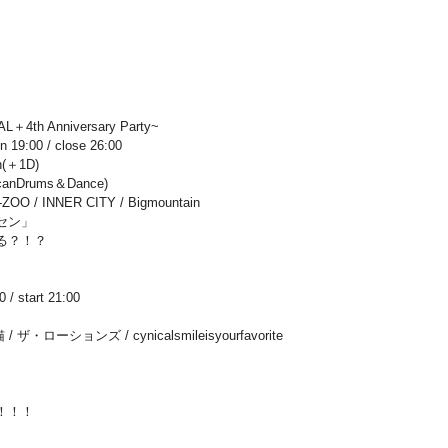
4th Anniversary Party~
:00 / close 26:00
n(＋1D)
canDrums＆Dance)
ZOO / INNER CITY / Bigmountain
セン」
る？！？
 start 21:00
 ザ・ローションズ / cynicalsmileisyourfavorite
！！！