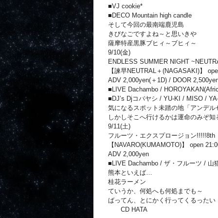
■VJ cookie*
■DECO Mountain high candle
そして今回の最南端鹿児島
きびなごですよね～と思いきや
薩摩特産黒豚ブヒィ～ブヒィ～
9/10(金)
ENDLESS SUMMER NIGHT ~NEUTRAL＋
【諫早NEUTRAL＋(NAGASAKI)】 open 19
ADV 2,000yen(＋1D) / DOOR 2,500ye
■LIVE Dachambo / HOROYAKAN(Afri
■DJ’s Djコバヤシ / YU-KI / MISO / YA-
気になるスポット未踏の地「アンデル
しかしそこへ行けるかは運命のみぞ知
9/11(土)
フルーツ・エクスプロージョン!!!!!8th
【NAVARO(KUMAMOTO)】 open 21:00 /
ADV 2,000yen
■LIVE Dachambo / ザ・フルーツ / 山猫 /
熊本といえば…
桂花ラーメン
ていうか、何処へも何処までも～
ばってん、とにかく行ってくるったい
CD HATA