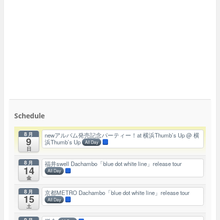
Schedule
8月
newアルバム発売記念パーティー！at 横浜Thumb’s Up
@ 横
9
浜Thumb’s Up
All Day
日
8月
福井swell Dachambo「blue dot white line」release tour
14
All Day
金
8月
京都METRO Dachambo「blue dot white line」release tour
15
All Day
土
9月