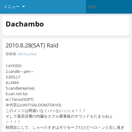
メニュー
Dachambo
2010.8.28(SAT) Raid
投稿者:
dacha_diary
1.KYODO
2.candle～jam～
3.DOLLY
4.LAMA
5.candle(reprise)
6.can not biz
w / Taroo(SOFT)
＠代官山UNIT/SALOON(TOKYO)
このメンツは間違いなくパッないッショ！！！
そして最高音響の内臓をエグル重量級のサウンドもたまらねぇ
～！！！
秋間近にして、しゃべりすぎはギリセーフだけどベロ～ンと出し過ぎ