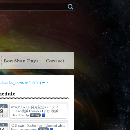
Bon Shan Days
Contact
achambo_news からのツイート
hedule
8月
newアルバム発売記念パーティ
9
ー！at 横浜Thumb’s Up
@ 横浜
Thumb’s Up
日
All Day
8月
福井swell Dachambo「blue dot white
14
line」release tour
All Day