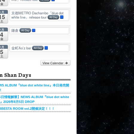
金
8月
京都METRO Dachambo「blue dot
15
white line」release tour
All Day
土
9月
鎌倉
All Day
4
金
9月
金町Ao’z bar
All Day
5
土
View Calendar
n Shan Days
WS ALBUM『blue dot white line』本日発売開
!
日情報解禁】NEWS ALBUM『blue dot white
ne』2026年8月5日 DROP
RBESTA ROOM vol.2開催決定！！！