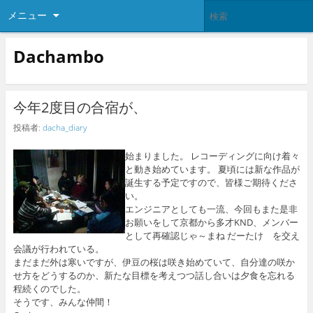
メニュー
Dachambo
今年2度目の合宿が、
投稿者:
dacha_diary
始まりました。 レコーディングに向け着々
と動き始めています。 夏頃には新な作品が
誕生する予定ですので、皆様ご期待くださ
い。
エンジニアとしても一流、今回もまた是非
お願いをして京都から多才KND、メンバー
として再確認じゃ～まね だーたけ を交え
会議が行われている。
まだまだ外は寒いですが、伊豆の桜は咲き始めていて、自分達の咲か
せ方をどうするのか、新たな目標を考えつつ話し合いは夕食を忘れる
程続くのでした。
そうです、みんな仲間！