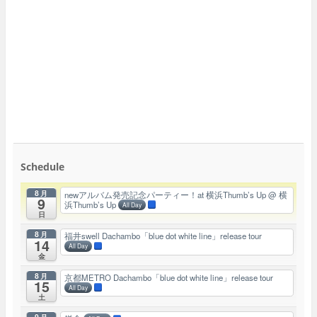
Schedule
8月
newアルバム発売記念パーティー！at 横浜Thumb’s Up
@ 横
9
浜Thumb’s Up
All Day
日
8月
福井swell Dachambo「blue dot white line」release tour
14
All Day
金
8月
京都METRO Dachambo「blue dot white line」release tour
15
All Day
土
9月