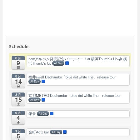
Schedule
8月
newアルバム発売記念パーティー！at 横浜Thumb’s Up
@ 横
9
浜Thumb’s Up
All Day
日
8月
福井swell Dachambo「blue dot white line」release tour
14
All Day
金
8月
京都METRO Dachambo「blue dot white line」release tour
15
All Day
土
9月
鎌倉
All Day
4
金
9月
金町Ao’z bar
All Day
5