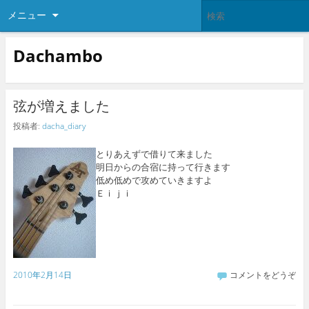
メニュー
Dachambo
弦が増えました
投稿者:
dacha_diary
とりあえずで借りて来ました
明日からの合宿に持って行きます
低め低めで攻めていきますよ
Ｅｉｊｉ
2010年2月14日
コメントをどうぞ