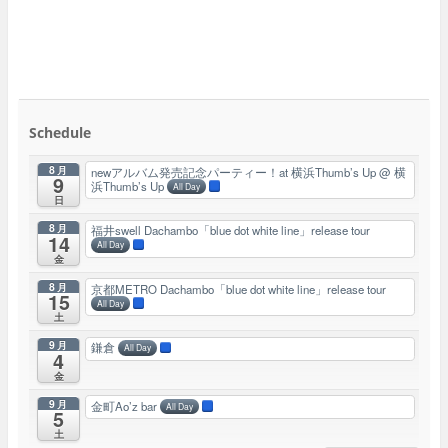
Schedule
8月
newアルバム発売記念パーティー！at 横浜Thumb’s Up
@ 横
9
浜Thumb’s Up
All Day
日
8月
福井swell Dachambo「blue dot white line」release tour
14
All Day
金
8月
京都METRO Dachambo「blue dot white line」release tour
15
All Day
土
9月
鎌倉
All Day
4
金
9月
金町Ao’z bar
All Day
5
土