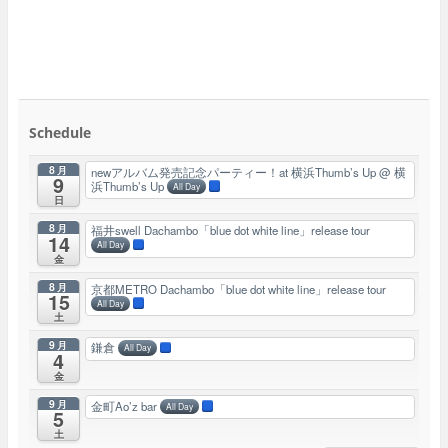
Schedule
8月
newアルバム発売記念パーティー！at 横浜Thumb’s Up
@ 横
9
浜Thumb’s Up
All Day
日
8月
福井swell Dachambo「blue dot white line」release tour
14
All Day
金
8月
京都METRO Dachambo「blue dot white line」release tour
15
All Day
土
9月
鎌倉
All Day
4
金
9月
金町Ao’z bar
All Day
5
土