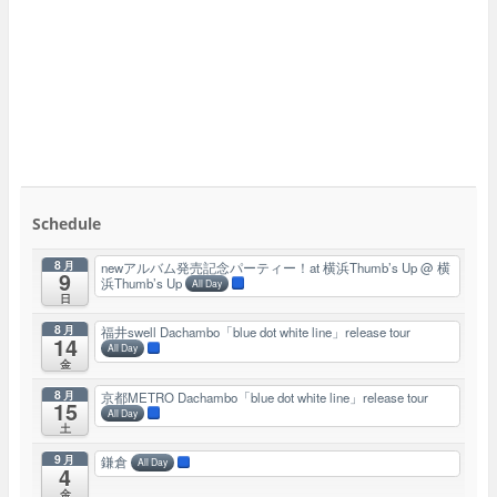
Schedule
8月
newアルバム発売記念パーティー！at 横浜Thumb’s Up
@ 横
9
浜Thumb’s Up
All Day
日
8月
福井swell Dachambo「blue dot white line」release tour
14
All Day
金
8月
京都METRO Dachambo「blue dot white line」release tour
15
All Day
土
9月
鎌倉
All Day
4
金