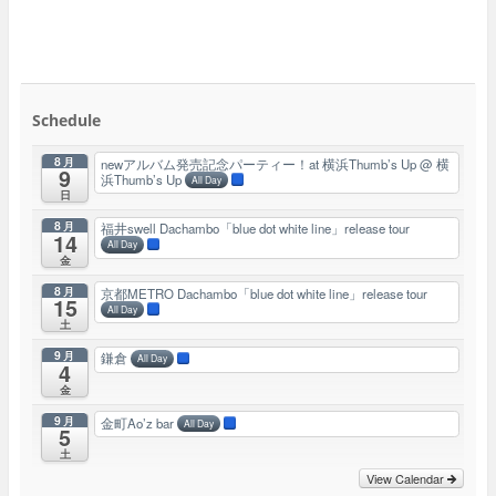
Schedule
8月
newアルバム発売記念パーティー！at 横浜Thumb’s Up
@ 横
9
浜Thumb’s Up
All Day
日
8月
福井swell Dachambo「blue dot white line」release tour
14
All Day
金
8月
京都METRO Dachambo「blue dot white line」release tour
15
All Day
土
9月
鎌倉
All Day
4
金
9月
金町Ao’z bar
All Day
5
土
View Calendar