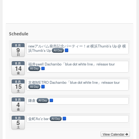
Schedule
8月
newアルバム発売記念パーティー！at 横浜Thumb’s Up
@ 横
9
浜Thumb’s Up
All Day
日
8月
福井swell Dachambo「blue dot white line」release tour
14
All Day
金
8月
京都METRO Dachambo「blue dot white line」release tour
15
All Day
土
9月
鎌倉
All Day
4
金
9月
金町Ao’z bar
All Day
5
土
View Calendar