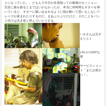
とになっていた。。だもんで今日が全員揃っての最後のセッション。
完全に曲を創るとまではいかなかったが、本当に何時間もギターを弾
いていると、ギターに吸い込まれるように指が動いて思いもしないフ
レーズが産まれたりするのだ。まあぶりぶりだけど。そのことをバン
ド内では天才君と呼んでいたりする。
ハタさんは元ギ
タリスト
Life is CAMPな
男
サービスショッ
ト「またお前か
っ！」