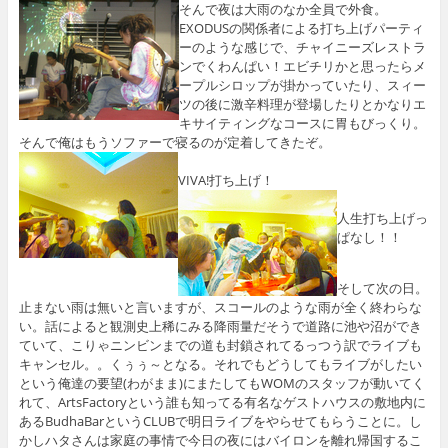
そんで夜は大雨のなか全員で外食。
EXODUSの関係者による打ち上げパーティ
ーのような感じで、チャイニーズレストラ
ンでくわんぱい！エビチリかと思ったらメ
ープルシロップが掛かっていたり、スィー
ツの後に激辛料理が登場したりとかなりエ
キサイティングなコースに胃もびっくり。
そんで俺はもうソファーで寝るのが定着してきたぞ。
VIVA!打ち上げ！
人生打ち上げっ
ぱなし！！
そして次の日。
止まない雨は無いと言いますが、スコールのような雨が全く終わらな
い。話によると観測史上稀にみる降雨量だそうで道路に池や沼ができ
ていて、こりゃニンビンまでの道も封鎖されてるっつう訳でライブも
キャンセル。。くぅぅ～となる。それでもどうしてもライブがしたい
という俺達の要望(わがまま)にまたしてもWOMのスタッフが動いてく
れて、ArtsFactoryという誰も知ってる有名なゲストハウスの敷地内に
あるBudhaBarというCLUBで明日ライブをやらせてもらうことに。し
かしハタさんは家庭の事情で今日の夜にはバイロンを離れ帰国するこ