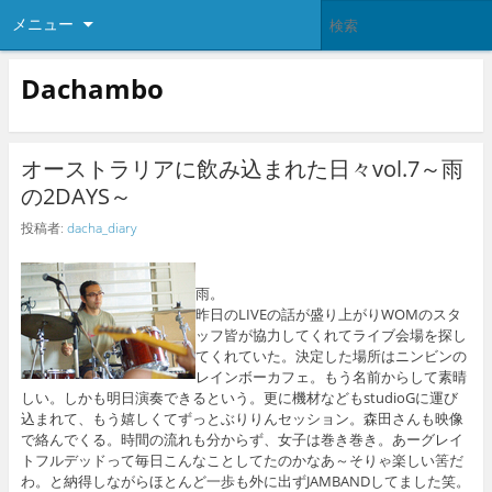
メニュー
Dachambo
オーストラリアに飲み込まれた日々vol.7～雨
の2DAYS～
投稿者:
dacha_diary
雨。
昨日のLIVEの話が盛り上がりWOMのスタ
ッフ皆が協力してくれてライブ会場を探し
てくれていた。決定した場所はニンビンの
レインボーカフェ。もう名前からして素晴
しい。しかも明日演奏できるという。更に機材などもstudioGに運び
込まれて、もう嬉しくてずっとぶりりんセッション。森田さんも映像
で絡んでくる。時間の流れも分からず、女子は巻き巻き。あーグレイ
トフルデッドって毎日こんなことしてたのかなあ～そりゃ楽しい筈だ
わ。と納得しながらほとんど一歩も外に出ずJAMBANDしてました笑。