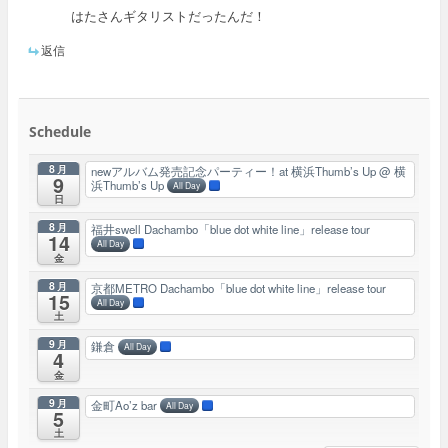
はたさんギタリストだったんだ！
返信
Schedule
8月
newアルバム発売記念パーティー！at 横浜Thumb’s Up
@ 横
9
浜Thumb’s Up
All Day
日
8月
福井swell Dachambo「blue dot white line」release tour
14
All Day
金
8月
京都METRO Dachambo「blue dot white line」release tour
15
All Day
土
9月
鎌倉
All Day
4
金
9月
金町Ao’z bar
All Day
5
土