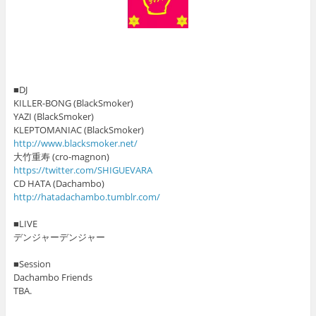
■DJ
KILLER-BONG (BlackSmoker)
YAZI (BlackSmoker)
KLEPTOMANIAC (BlackSmoker)
http://www.blacksmoker.net/
大竹重寿 (cro-magnon)
https://twitter.com/SHIGUEVARA
CD HATA (Dachambo)
http://hatadachambo.tumblr.com/
■LIVE
デンジャーデンジャー
■Session
Dachambo Friends
TBA.