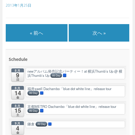
2013年1月25日
« 前へ
次へ »
Schedule
8月
newアルバム発売記念パーティー！at 横浜Thumb’s Up
@ 横
9
浜Thumb’s Up
All Day
日
8月
福井swell Dachambo「blue dot white line」release tour
14
All Day
金
8月
京都METRO Dachambo「blue dot white line」release tour
15
All Day
土
9月
鎌倉
All Day
4
金