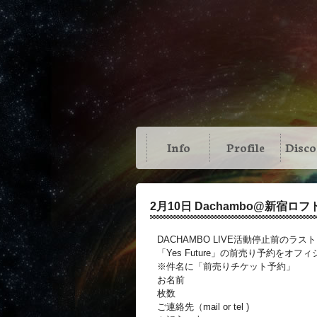
Info
Profile
Disc
2月10日 Dachambo@新宿ロ
DACHAMBO LIVE活動停止前のラス
「Yes Future」の前売り予約をオ
※件名に「前売りチケット予約」
お名前
枚数
ご連絡先（mail or tel )