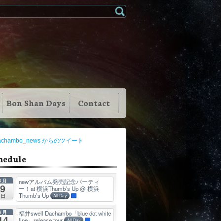
Bon Shan Days
Contact
achambo_news からのツイート
hedule
8月
newアルバム発売記念パーティ
9
ー！at 横浜Thumb’s Up
@ 横浜
Thumb’s Up
日
All Day
8月
福井swell Dachambo「blue dot white
14
line」release tour
All Day