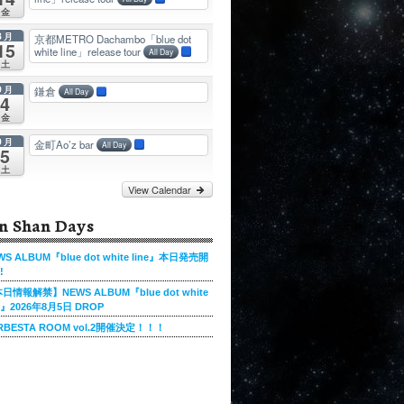
金
8月
京都METRO Dachambo「blue dot
15
white line」release tour
All Day
土
9月
鎌倉
All Day
4
金
9月
金町Ao’z bar
All Day
5
土
View Calendar
n Shan Days
WS ALBUM『blue dot white line』本日発売開
!
日情報解禁】NEWS ALBUM『blue dot white
ne』2026年8月5日 DROP
RBESTA ROOM vol.2開催決定！！！