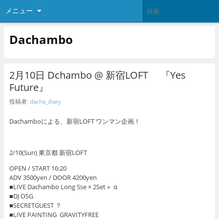
メニュー
Dachambo
2月10日 Dchambo @ 新宿LOFT 『Yes
Future』
投稿者:
dacha_diary
Dachamboによる、新宿LOFT ワンマン企画！
2/10(Sun) 東京都 新宿LOFT
OPEN / START 16:20
ADV 3500yen / DOOR 4200yen
■LIVE Dachambo Long Sse × 2Set＋ α
■DJ OSG
■SECRETGUEST ？
■LIVE PAINTING GRAVITYFREE