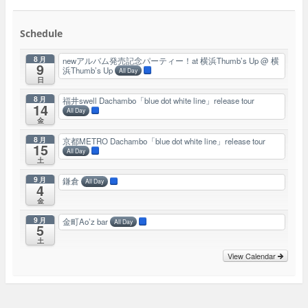
Schedule
8月
newアルバム発売記念パーティー！at 横浜Thumb’s Up
@ 横
9
浜Thumb’s Up
All Day
日
8月
福井swell Dachambo「blue dot white line」release tour
14
All Day
金
8月
京都METRO Dachambo「blue dot white line」release tour
15
All Day
土
9月
鎌倉
All Day
4
金
9月
金町Ao’z bar
All Day
5
土
View Calendar