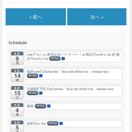
« 前へ
次へ »
Schedule
8月
newアルバム発売記念パーティー！at 横浜Thumb’s Up
@ 横
9
浜Thumb’s Up
All Day
日
8月
福井swell Dachambo「blue dot white line」release tour
14
All Day
金
8月
京都METRO Dachambo「blue dot white line」release tour
15
All Day
土
9月
鎌倉
All Day
4
金
9月
金町Ao’z bar
All Day
5
土