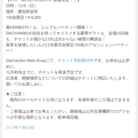
日時：12/9（日）
場所：愛知県某所
150名限定 \￥4,200-
裏HERBESTA！な、とんでもパーティー開催！！
DACHAMBOが自信を持ってオススメする豪華ゲストも、会場の詳細
も、チケットが届かなければ分からない秘密の舞踏会！
真実を体感したい人だけ先着完全限定150名のアセンションパーティ
ー！
Dachambo Web Shopにて、
チケット予約受付中
です。お求めはお早
めに。
12月初旬までに、チケットを発送予定です。
出演者、開催場所などについての詳細はチケットに明記いたします。
届いてのお楽しみに。
★ご注意！
・屋内のオールナイト公演になります。未成年者のご入場はできませ
ん。
・ご来場はお車でお考えください。開催地は公共交通機関でのアクセ
スが不便な場所となります。駐車場完備。
2012年10月29日