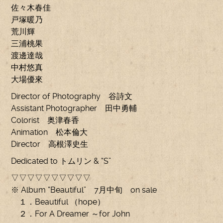
佐々木春佳
戸塚暖乃
荒川輝
三浦桃果
渡邊達哉
中村悠真
大場優來
Director of Photography 谷詩文
Assistant Photographer 田中勇輔
Colorist 奥津春香
Animation 松本倫大
Director 高根澤史生
Dedicated to トムリン & “S”
▽▽▽▽▽▽▽▽▽▽
※ Album “Beautiful” 7月中旬 on sale
１．Beautiful （hope）
２．For A Dreamer ～for John