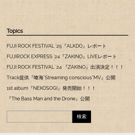
Topics
FUJI ROCK FESTIVAL ’25『ALKDO』レポート
FUJIROCK EXPRESS ’24『ZAKINO』LIVEレポート
FUJI ROCK FESTIVAL ’24 『ZAKINO』出演決定！！！
Track提供『喰海”Streaming conscious”MV』公開
1st album『NEKOSOGI』発売開始！！！
『The Bass Man and the Drone』公開