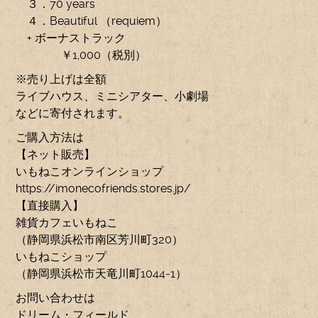
３．70 years
４．Beautiful （requiem）
+ ボーナストラック
￥1,000（税別）
※売り上げは全額
ライブハウス、ミニシアター、小劇場
などに寄付されます。
ご購入方法は
【ネット販売】
いもねこオンラインショップ
https://imonecofriends.stores.jp/
【直接購入】
雑貨カフェいもねこ
（静岡県浜松市南区芳川町320）
いもねこショップ
（静岡県浜松市天竜川町1044-1）
お問い合わせは
ドリーム・フィールド