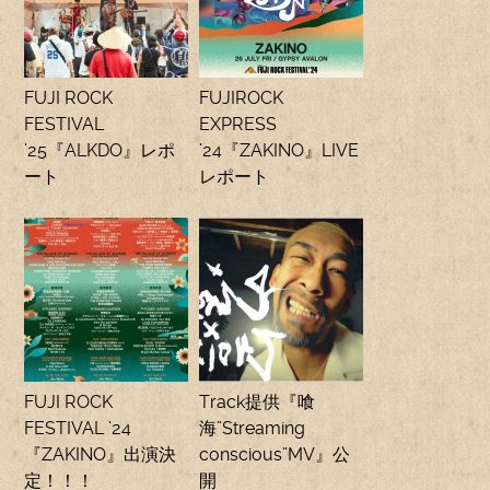
FUJI ROCK
FUJIROCK
FESTIVAL
EXPRESS
’25『ALKDO』レポ
’24『ZAKINO』LIVE
ート
レポート
FUJI ROCK
Track提供『喰
FESTIVAL ’24
海”Streaming
『ZAKINO』出演決
conscious”MV』公
定！！！
開