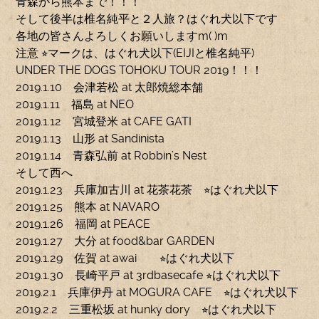
青森から熊本まで！！！
そして後半は椎名純平と２人旅？はぐれ犬以下です
各地の皆さんよろしくお願いしますm( )m
注意 ⭐︎マークは、はぐれ犬以下(EIJIと椎名純平)
UNDER THE DOGS TOHOKU TOUR 2019！！！
2019.1.10 会津若松 at 太郎焼総本舗
2019.1.11 福島 at NEO
2019.1.12 宮城登米 at CAFE GATI
2019.1.13 山形 at Sandinista
2019.1.14 青森弘前 at Robbin’s Nest
そして西へ
2019.1.23 兵庫加古川 at 花茶花茶 ⭐︎はぐれ犬以下
2019.1.25 熊本 at NAVARO
2019.1.26 福岡 at PEACE
2019.1.27 大分 at food&bar GARDEN
2019.1.29 佐賀 at awai ⭐︎はぐれ犬以下
2019.1.30 長崎平戸 at 3rdbasecafe ⭐︎はぐれ犬以下
2019.2.1 兵庫伊丹 at MOGURA CAFE ⭐︎はぐれ犬以下
2019.2.2 三重松坂 at hunky dory ⭐︎はぐれ犬以下