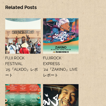
Related Posts
FUJI ROCK
FUJIROCK
FESTIVAL
EXPRESS
’25『ALKDO』レポ
’24『ZAKINO』LIVE
ート
レポート