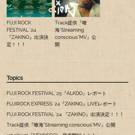
FUJI ROCK
Track提供『喰
FESTIVAL ’24
海”Streaming
『ZAKINO』出演決
conscious”MV』公
定！！！
開
Topics
FUJI ROCK FESTIVAL ’25『ALKDO』レポート
FUJIROCK EXPRESS ’24『ZAKINO』LIVEレポート
FUJI ROCK FESTIVAL ’24 『ZAKINO』出演決定！！！
Track提供『喰海”Streaming conscious”MV』公開