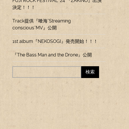
FUJI ROCK FESTIVAL ’24 『ZAKINO』出演
決定！！！
Track提供『喰海”Streaming
conscious”MV』公開
1st album『NEKOSOGI』発売開始！！！
『The Bass Man and the Drone』公開