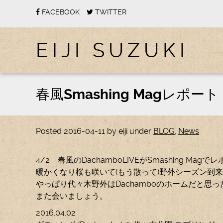
FACEBOOK
TWITTER
EIJI SUZUKI
春風Smashing Magレポート
Posted
2016-04-11
by
eiji
under
BLOG
,
News
4/2 春風のDachamboLIVEがSmashing Ma
暖かくなり桜も咲いて(もう散って)野外シーズン到
やっぱり代々木野外はDachamboのホームだと思
また会いましょう。
2016.04.02