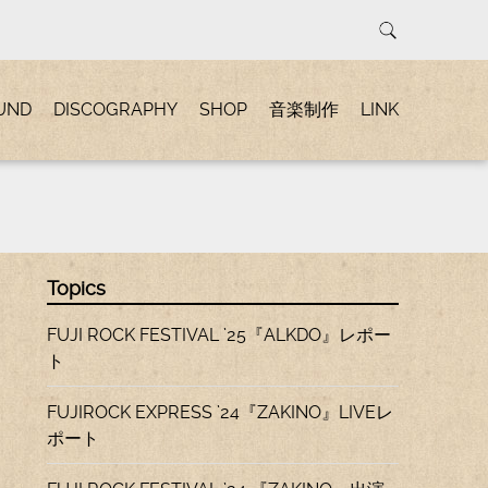
UND
DISCOGRAPHY
SHOP
音楽制作
LINK
Topics
FUJI ROCK FESTIVAL ’25『ALKDO』レポー
ト
FUJIROCK EXPRESS ’24『ZAKINO』LIVEレ
ポート