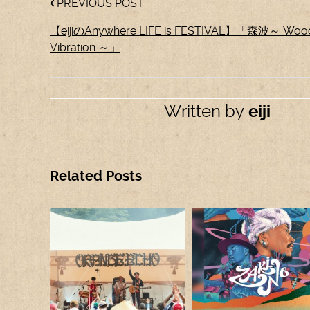
PREVIOUS POST
【eijiのAnywhere LIFE is FESTIVAL】「森波～ Woo
Vibration ～」
Written by
eiji
Related Posts