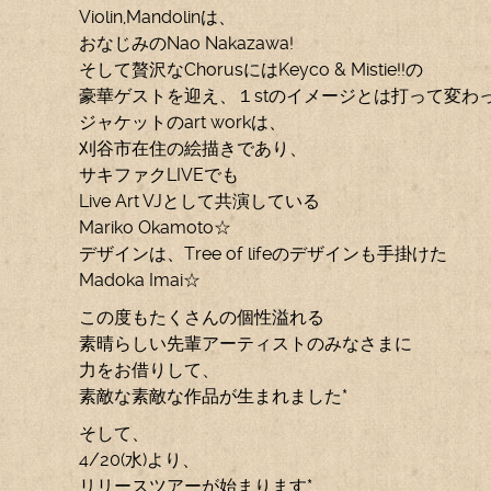
Violin,Mandolinは、
おなじみのNao Nakazawa!
そして贅沢なChorusにはKeyco & Mistie!!の
豪華ゲストを迎え、１stのイメージとは打って変わ
ジャケットのart workは、
刈谷市在住の絵描きであり、
サキファクLIVEでも
Live Art VJとして共演している
Mariko Okamoto☆
デザインは、Tree of lifeのデザインも手掛けた
Madoka Imai☆
この度もたくさんの個性溢れる
素晴らしい先輩アーティストのみなさまに
力をお借りして、
素敵な素敵な作品が生まれました*
そして、
4/20(水)より、
リリースツアーが始まります*