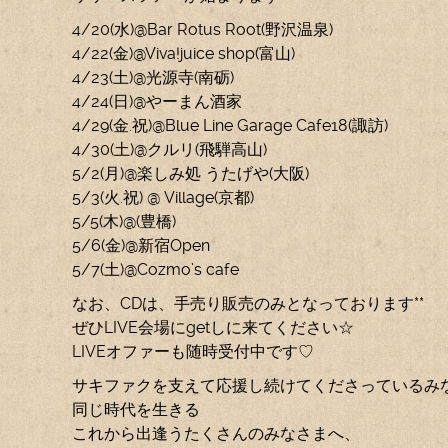
4/20(水)@Bar Rotus Root(野沢温泉)
4/22(金)@Viva!juice shop(富山)
4/23(土)@光源寺(南砺)
4/24(日)@やーまん酒家
4/29(金.祝)@Blue Line Garage Cafe18(諏訪)
4/30(土)@クルリ(飛騨高山)
5/2(月)@楽しみ処 うたげや(大阪)
5/3(火.祝) @ Village(京都)
5/5(木)@(豊橋)
5/6(金)@新宿Open
5/7(土)@Cozmo’s cafe
なお、CDは、手売り販売のみとなっております**
ぜひLIVE会場にgetしに来てください☆
LIVEオファーも随時受付中です♡
サキファクを支えて応援し続けてくださっているみ
同じ時代を生きる
これから出逢うたくさんのみなさまへ、