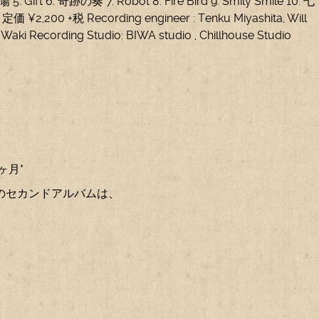
 6. 奇跡の奏 7. Robot 8. Fire Bird 9. Smily Smile 10. 七
 ¥2,200 +税 Recording engineer : Tenku Miyashita, Will
i Waki Recording Studio: BIWA studio
, Chillhouse Studio
年２ヶ月*
のセカンドアルバムは、