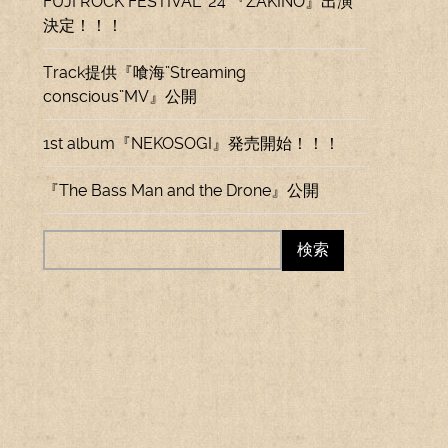
FUJI ROCK FESTIVAL ’24 『ZAKINO』出演
決定！！！
Track提供『喰海”Streaming
conscious”MV』公開
1st album『NEKOSOGI』発売開始！！！
『The Bass Man and the Drone』公開
.