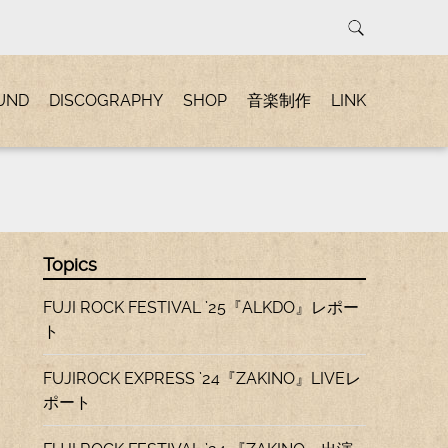
UND
DISCOGRAPHY
SHOP
音楽制作
LINK
Topics
FUJI ROCK FESTIVAL ’25『ALKDO』レポー
ト
FUJIROCK EXPRESS ’24『ZAKINO』LIVEレ
ポート