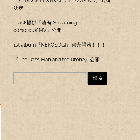
FUJI ROCK FESTIVAL ’24 『ZAKINO』出演
決定！！！
Track提供『喰海”Streaming
conscious”MV』公開
1st album『NEKOSOGI』発売開始！！！
『The Bass Man and the Drone』公開