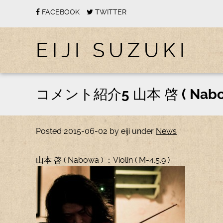
FACEBOOK
TWITTER
EIJI SUZUKI
コメント紹介5 山本 啓 ( Nabo
Posted
2015-06-02
by
eiji
under
News
山本 啓 ( Nabowa ) ：Violin ( M-4,5,9 )